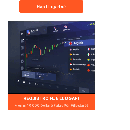
Hap Llogarinë
REGJISTRO NJË LLOGARI
Merrni 10,000 Dollarë Falas Për Fillestarët