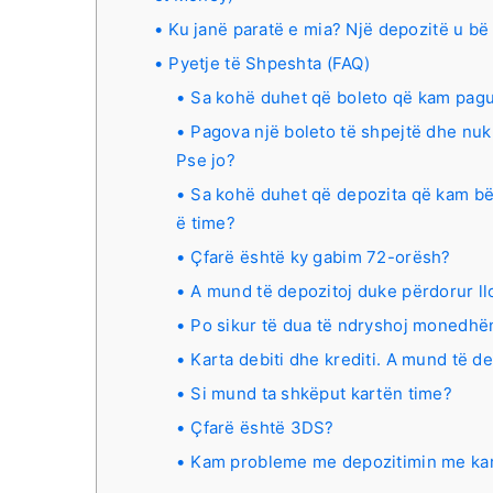
Ku janë paratë e mia? Një depozitë u bë 
Pyetje të Shpeshta (FAQ)
Sa kohë duhet që boleto që kam pagua
Pagova një boleto të shpejtë dhe nuk
Pse jo?
Sa kohë duhet që depozita që kam bër
ë time?
Çfarë është ky gabim 72-orësh?
A mund të depozitoj duke përdorur llo
Po sikur të dua të ndryshoj monedhën
Karta debiti dhe krediti. A mund të de
Si mund ta shkëput kartën time?
Çfarë është 3DS?
Kam probleme me depozitimin me ka