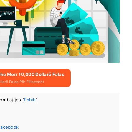
Dhe Merr 10,000 Dollarë Falas
larë Falas Për Fillestarët
ërmbajtjes
Fshih
[
]
 Facebook