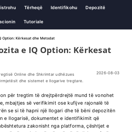
istrohu
Tërheqë
Identifikohu
Depozitë
acionin
Tutoriale
IQ Option: Kërkesat dhe Metodat
ozita e IQ Option: Kërkesat
2026-08-03
Tregtisë Online dhe Shkrimtar udhëzues
mjetësit dhe sistemet e llogarive tregtare.
ption për tregtim të drejtpërdrejtë mund të vonohet
, mbajtjes së verifikimit ose kufijve rajonalë të
n se si të hapni një llogari dhe të bëni depozitën
n e llogarisë, dokumentet e identifikimit që
bështetura zakonisht nga platforma, çështjet e