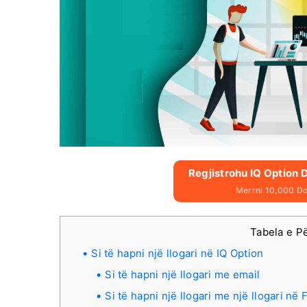
Regjistrohu IQ Option 
Merrni 10,000 Dol
Tabela e P
Si të hapni një llogari në IQ Option
Si të hapni një llogari me email
Si të hapni një llogari me një llogari në