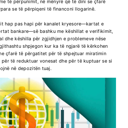
e të përpunimit, në mënyrë që të dini se çfarë
para se të përpiqeni të financoni llogarinë.
it hap pas hapi për kanalet kryesore—kartat e
fertat bankare—së bashku me këshillat e verifikimit,
al dhe këshilla për zgjidhjen e problemeve nëse
 gjithashtu shpjegon kur ka të ngjarë të kërkohen
e çfarë të përgatitet për të shpejtuar miratimin
it për të reduktuar vonesat dhe për të kuptuar se si
ojnë në depozitën tuaj.