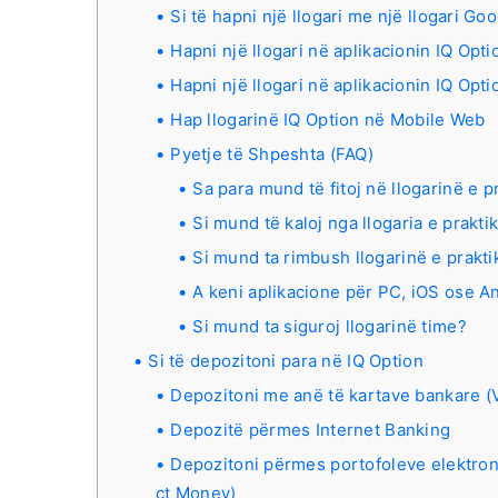
Si të hapni një llogari me një llogari Go
Hapni një llogari në aplikacionin IQ Opti
Hapni një llogari në aplikacionin IQ Opt
Hap llogarinë IQ Option në Mobile Web
Pyetje të Shpeshta (FAQ)
Sa para mund të fitoj në llogarinë e p
Si mund të kaloj nga llogaria e prakti
Si mund ta rimbush llogarinë e prakt
A keni aplikacione për PC, iOS ose A
Si mund ta siguroj llogarinë time?
Si të depozitoni para në IQ Option
Depozitoni me anë të kartave bankare (V
Depozitë përmes Internet Banking
Depozitoni përmes portofoleve elektroni
ct Money)