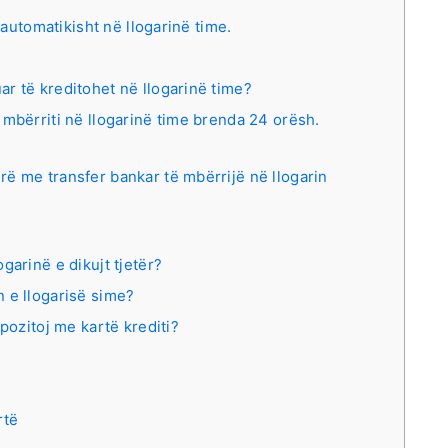
automatikisht në llogarinë time.
r të kreditohet në llogarinë time?
 mbërriti në llogarinë time brenda 24 orësh.
ë me transfer bankar të mbërrijë në llogarin
garinë e dikujt tjetër?
 e llogarisë sime?
pozitoj me kartë krediti?
rtë