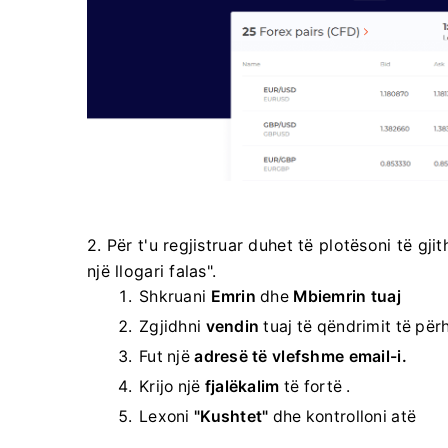
2. Për t'u regjistruar duhet të plotësoni të gj
një llogari falas".
Shkruani
Emrin
dhe
Mbiemrin tuaj
Zgjidhni
vendin
tuaj të qëndrimit të pë
Fut një
adresë të vlefshme email-i.
Krijo një
fjalëkalim
të fortë .
Lexoni
"Kushtet"
dhe kontrolloni atë