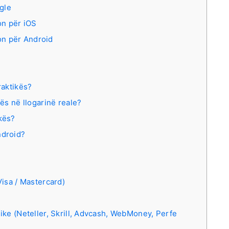
ogle
on për iOS
ion për Android
raktikës?
kës në llogarinë reale?
ikës?
ndroid?
isa / Mastercard)
ke (Neteller, Skrill, Advcash, WebMoney, Perfe