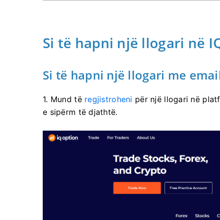
Si të hapni një llogari në 
Si të hapni një llogari me emai
1. Mund të
regjistroheni
për një llogari në pla
e sipërm të djathtë.