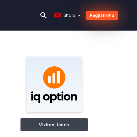
Shqip
Shqip
Regjistrohu
Vizitoni faqen