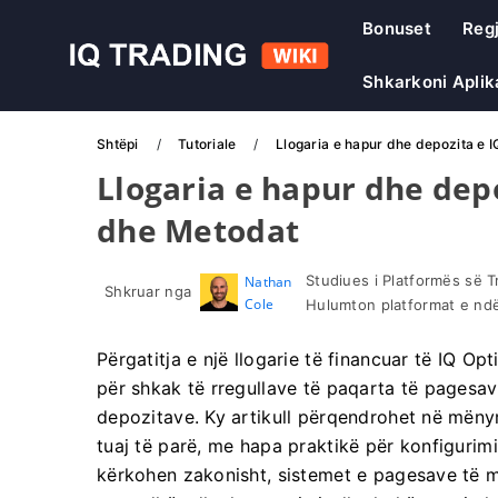
Bonuset
Regj
Shkarkoni Aplik
Shtëpi
Tutoriale
Llogaria e hapur dhe depozita e 
Llogaria e hapur dhe dep
dhe Metodat
Studiues i Platformës së 
Nathan
Shkruar nga
Cole
Hulumton platformat e ndër
Përgatitja e një llogarie të financuar të IQ O
për shkak të rregullave të paqarta të pagesave
depozitave. Ky artikull përqendrohet në mënyrë
tuaj të parë, me hapa praktikë për konfigurimi
kërkohen zakonisht, sistemet e pagesave të m