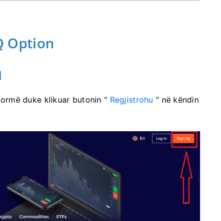
IQ Option
l
tformë duke klikuar butonin "
Regjistrohu
" në këndin