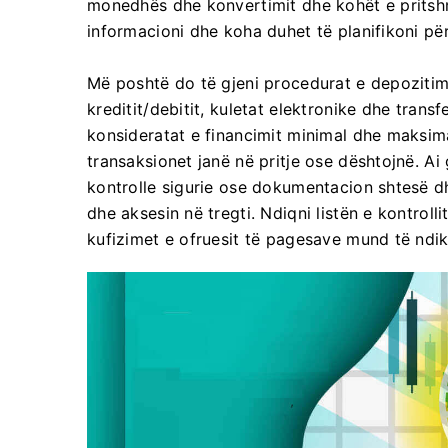
monedhës dhe konvertimit dhe kohët e pritshm
informacioni dhe koha duhet të planifikoni për
Më poshtë do të gjeni procedurat e depozitim
kreditit/debitit, kuletat elektronike dhe trans
konsideratat e financimit minimal dhe maksim
transaksionet janë në pritje ose dështojnë. Ai
kontrolle sigurie ose dokumentacion shtesë dh
dhe aksesin në tregti. Ndiqni listën e kontroll
kufizimet e ofruesit të pagesave mund të ndik