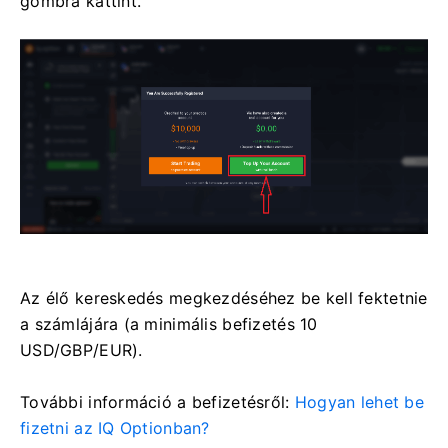
gombra kattint.
Az élő kereskedés megkezdéséhez be kell fektetnie
a számlájára (a minimális befizetés 10
USD/GBP/EUR).
További információ a befizetésről:
Hogyan lehet be
fizetni az IQ Optionban?