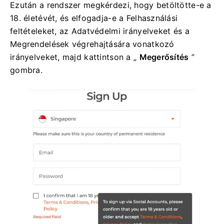
Ezután a rendszer megkérdezi, hogy betöltötte-e a
18. életévét, és elfogadja-e a Felhasználási
feltételeket, az Adatvédelmi irányelveket és a
Megrendelések végrehajtására vonatkozó
irányelveket, majd kattintson a „
Megerősítés
”
gombra.