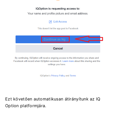
Ezt követően automatikusan átirányítunk az IQ
Option platformjára.