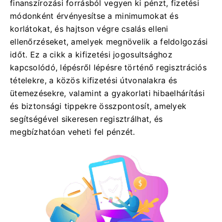
finanszírozási forrásból vegyen ki pénzt, fizetési
módonként érvényesítse a minimumokat és
korlátokat, és hajtson végre csalás elleni
ellenőrzéseket, amelyek megnövelik a feldolgozási
időt. Ez a cikk a kifizetési jogosultsághoz
kapcsolódó, lépésről lépésre történő regisztrációs
tételekre, a közös kifizetési útvonalakra és
ütemezésekre, valamint a gyakorlati hibaelhárítási
és biztonsági tippekre összpontosít, amelyek
segítségével sikeresen regisztrálhat, és
megbízhatóan veheti fel pénzét.