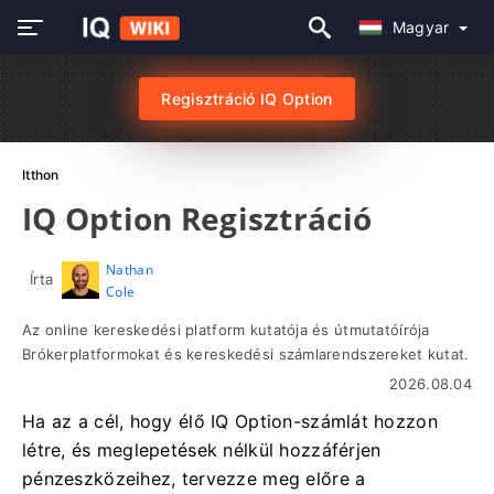
Magyar
Regisztráció IQ Option
Itthon
IQ Option Regisztráció
Nathan
Írta
Cole
Az online kereskedési platform kutatója és útmutatóírója
Brókerplatformokat és kereskedési számlarendszereket kutat.
2026.08.04
Ha az a cél, hogy élő IQ Option-számlát hozzon
létre, és meglepetések nélkül hozzáférjen
pénzeszközeihez, tervezze meg előre a