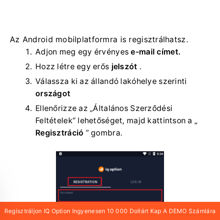
Az Android mobilplatformra is regisztrálhatsz.
Adjon meg egy érvényes
e-mail címet.
Hozz létre egy erős
jelszót
.
Válassza ki
az állandó lakóhelye szerinti
országot
Ellenőrizze az „Általános Szerződési
Feltételek” lehetőséget, majd kattintson a „
Regisztráció
” gombra.
Regisztráljon IQ Option Ingyenesen 10 000 Dollárt Kap A DEMO Számlára