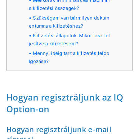
Mekkorák a minimális és maximáli
s kifizetési összegek?
Szükségem van bármilyen dokum
entumra a kifizetéshez?
Kifizetési állapotok. Mikor lesz tel
jesítve a kifizetésem?
Mennyi ideig tart a kifizetés feldo
lgozása?
Hogyan regisztráljunk az IQ
Option-on
Hogyan regisztráljunk e-mail