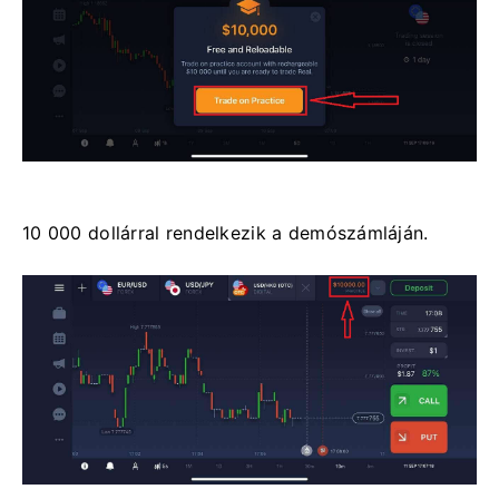
10 000 dollárral rendelkezik a demószámláján.