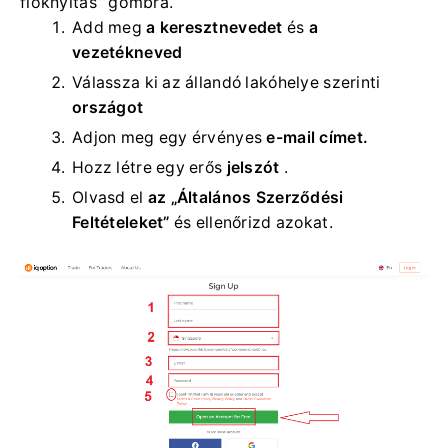
fióknyitás” gombra.
Add meg
a keresztnevedet
és
a
vezetékneved
Válassza ki az
állandó lakóhelye szerinti
országot
Adjon meg egy érvényes
e-mail címet.
Hozz létre egy erős
jelszót
.
Olvasd el
az „Általános Szerződési
Feltételeket”
és ellenőrizd azokat.