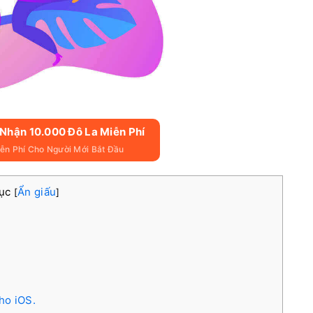
 Nhận 10.000 Đô La Miễn Phí
ễn Phí Cho Người Mới Bắt Đầu
lục
Ẩn giấu
[
]
ho iOS.