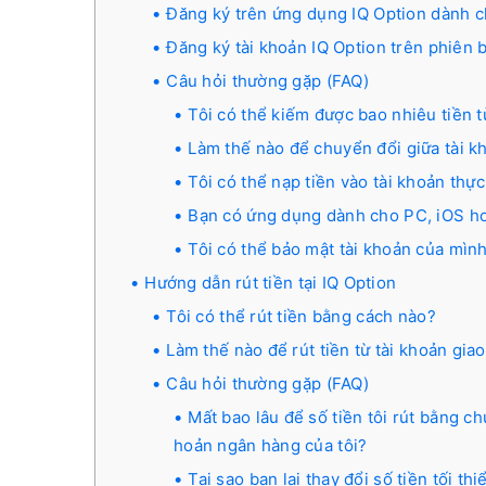
Đăng ký trên ứng dụng IQ Option dành c
Đăng ký tài khoản IQ Option trên phiên 
Câu hỏi thường gặp (FAQ)
Tôi có thể kiếm được bao nhiêu tiền t
Làm thế nào để chuyển đổi giữa tài k
Tôi có thể nạp tiền vào tài khoản th
Bạn có ứng dụng dành cho PC, iOS h
Tôi có thể bảo mật tài khoản của mìn
Hướng dẫn rút tiền tại IQ Option
Tôi có thể rút tiền bằng cách nào?
Làm thế nào để rút tiền từ tài khoản gi
Câu hỏi thường gặp (FAQ)
Mất bao lâu để số tiền tôi rút bằng 
hoản ngân hàng của tôi?
Tại sao bạn lại thay đổi số tiền tối t