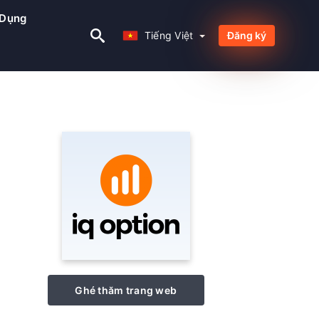
 Dụng
Tiếng Việt
Tiếng Việt
Đăng ký
Ghé thăm trang web