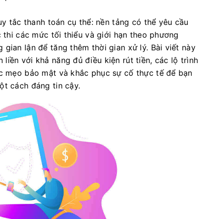
quy tắc thanh toán cụ thể: nền tảng có thể yêu cầu
c thi các mức tối thiểu và giới hạn theo phương
gian lận để tăng thêm thời gian xử lý. Bài viết này
iền với khả năng đủ điều kiện rút tiền, các lộ trình
ác mẹo bảo mật và khắc phục sự cố thực tế để bạn
ột cách đáng tin cậy.