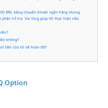
50.00 BRL bằng chuyển khoản ngân hàng nhưng
phận hỗ trợ. Vui lòng giúp tôi thực hiện việc
nhiêu?
 tiền không?
rút tiền của tôi sẽ hoàn tất?
Q Option