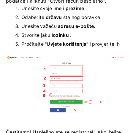
podatke i kliknuti "Otvori račun besplatno".
Unesite svoje
ime
i
prezime
Odaberite
državu
stalnog boravka
Unesite važeću
adresu e-pošte.
Stvorite jaku
lozinku
.
Pročitajte
"Uvjete korištenja"
i provjerite ih
Čestitamo! Uspješno ste se registrirali. Ako želite