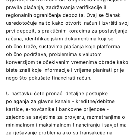
pravila plaćanja, zadržavanja verifikacije ili
regionalnih ograničenja depozita. Ovaj se članak
usredotočuje na to kako otvoriti račun i izvršiti svoj
prvi depozit, s praktičnim koracima za postavljanje
računa, identifikacijskim dokumentima koji se
obično traže, sustavima plaćanja koje platforma
obično podržava, problemima s valutom i
konverzijom te očekivanim vremenima obrade kako
biste znali koje informacije i vrijeme planirati prije
nego što pokušate financirati račun.
U nastavku ćete pronaći detaljne postupke
polaganja za glavne kanale - kreditne/debitne
kartice, e-novčanike i bankovne prijenose -
zajedno sa savjetima za provjeru, razmatranjima o
minimalnom i maksimalnom financiranju i savjetima
za rješavanje problema ako su transakcije na