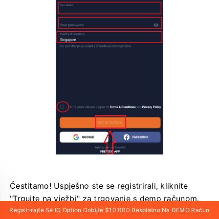
Čestitamo! Uspješno ste se registrirali, kliknite
"Trgujte na vježbi" za trgovanje s demo računom.
Registrirajte Se IQ Option Dobijte $10,000 Besplatno Na DEMO Račun