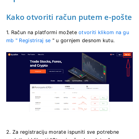
Kako otvoriti račun putem e-pošte
1. Račun na platformi
možete
otvoriti klikom na gu
mb "
Registriraj se
" u gornjem desnom kutu.
2. Za registraciju morate ispuniti sve potrebne