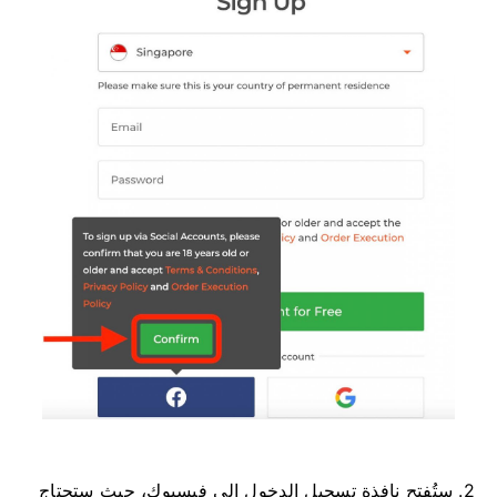
2. ستُفتح نافذة تسجيل الدخول إلى فيسبوك، حيث ستحتاج