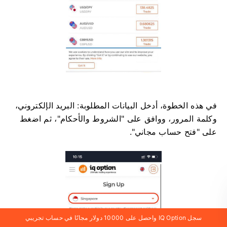
في هذه الخطوة، أدخل البيانات المطلوبة: البريد الإلكتروني،
وكلمة المرور، ووافق على "الشروط والأحكام"، ثم اضغط
على "فتح حساب مجاني".
سجل IQ Option واحصل على 10000 دولار مجانًا في حساب تجريبي