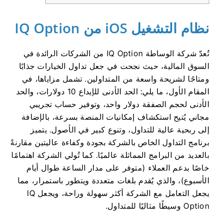
نظام التشغيل iOS من IQ Option
تُعدّ شركة الوساطة IQ Option من الشركات الرائدة في
السوق المالية، حيث نجحت في جعل تداول الخيارات جذابًا
ومتاحًا لشريحة واسعة من المتداولين. تشمل مزاياها، في
المقام الأول، ما يلي: الحد الأدنى للإيداع 10 دولارات، والحد
الأدنى لحجم الصفقة دولار واحد، وتوفير حساب تجريبي
مجاني يُتيح استكشاف إمكانيات المنصة بسرعة، بالإضافة
إلى ربحية عالية للتداول، وتنوع كبير في الأصول. يتميز
برنامج التداول الخاص بالشركة بجودة وكفاءة عاليتين مقارنةً
بالعديد من البرامج المماثلة عالميًا. كما تُولي الشركة اهتمامًا
خاصًا بدعم العملاء (متوفر على مدار الساعة طوال أيام
الأسبوع)، والذي يُقدم بلغات متعددة ويتطور باستمرار، مما
يجعل التعامل مع الشركة أكثر سهولة وراحة، ويجعل IQ
Option وسيطًا مثاليًا للمتداول.