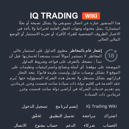
هذا المنشور عبارة عن اتصال تسويقي ولا يشكل نصيحة أو بحثًا
استثماريًا. يمثل محتواه وجهات النظر العامة لخبرائنا ولا يأخذ في
الاعتبار الظروف الشخصية للقراء الأفراد أو تجربة الاستثمار أو الوضع
المالي الحالي.
إشعار عام بالمخاطر
: ينطوي التداول على استثمار عالي
المخاطر. لا تستثمر أموالاً لست مستعداً لخسارتها. قبل أن
تبدأ ، ننصحك بالتعرف على قواعد وشروط التداول
الموضحة على موقعنا. أي أمثلة ونصائح واستراتيجيات وتعليمات على
الموقع لا تشكل توصيات تداول وليست ملزمة قانونًا. يتخذ التجار
قراراتهم بشكل مستقل ولا تتحمل هذه الشركة المسؤولية عنها. يُبرم
عقد الخدمة في إقليم دولة ذات سيادة سانت فنسنت وجزر غرينادين.
يتم تقديم خدمات الشركة في أراضي دولة سانت فنسنت وجزر
غرينادين ذات السيادة.
IQ Trading Wiki
إنضم لبرنامج
تسجيل الدخول
اشتراك
مراجعة
تحميل التطبيق
تَحَقّق
الحساب
شركاء
الدعم
حساب مفتوح
الاتصال