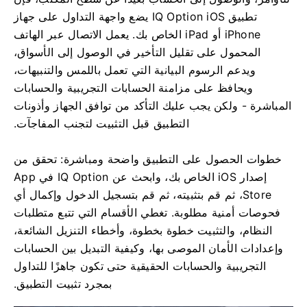
تطبيق IQ Option iOS يضع واجهة التداول على جهاز
iPhone أو iPad الخاص بك. يعمل الاتصال عبر الهاتف
المحمول على تقليل التأخير في الوصول إلى الأسواق،
ويدعم الرسوم البيانية التي تعمل باللمس والتنبيهات،
ويحافظ على مزامنة الحسابات التجريبية والحسابات
المباشرة - ولكن يجب عليك التأكد من توافق الجهاز وأذونات
التطبيق قبل التثبيت لتجنب المفاجآت.
خطوات الحصول على التطبيق واضحة ومباشرة: تحقق من
إصدار iOS الخاص بك، وابحث عن IQ Option في App
Store، ثم قم بتثبيته، ثم قم بتسجيل الدخول وإكمال أي
فحوصات أمنية مطلوبة. تغطي الأقسام التي تتبع متطلبات
النظام، والتثبيت خطوة بخطوة، وأخطاء التنزيل الشائعة،
وإعدادات الأمان الموصى بها، وكيفية التبديل بين الحسابات
التجريبية والحسابات الحقيقية حتى تكون جاهزًا للتداول
بمجرد تثبيت التطبيق.