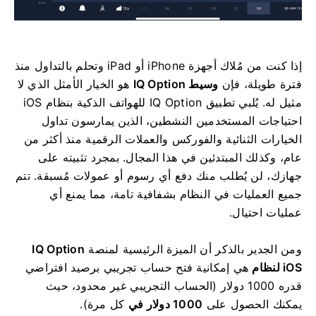
إذا كنت من مُلاك أجهزة iPhone أو iPad وتحلم بالتداول منذ
فترة طويلة، فإن
وسيط IQ Option
هو الخيار الأمثل الذي لا
مثيل له. يُلبي تطبيق IQ Option للهواتف الذكية بنظام iOS
احتياجات المستخدمين النشطين، الذين يمارسون تداول
الخيارات الثنائية والفوركس والعملات الرقمية منذ أكثر من
عام، وكذلك المبتدئين في هذا المجال. بمجرد تثبيته على
جهازك، لن يُطلب منك دفع أي رسوم أو عمولات مُسبقة. تتم
جميع العمليات في النظام بشفافية تامة، مما يمنع أي
عمليات احتيال.
ومن الجدير بالذكر أن الميزة الرئيسية لمنصة
IQ Option
لنظام iOS
هي إمكانية فتح حساب تجريبي برصيد افتراضي
قدره 1000 دولار (الحساب التجريبي غير محدود، حيث
يمكنك الحصول على
1000 دولار في
كل مرة).