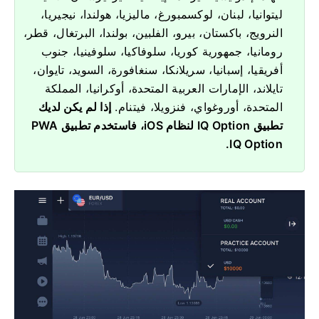
ليتوانيا، لبنان، لوكسمبورغ، ماليزيا، هولندا، نيجيريا،
النرويج، باكستان، بيرو، الفلبين، بولندا، البرتغال، قطر،
رومانيا، جمهورية كوريا، سلوفاكيا، سلوفينيا، جنوب
أفريقيا، إسبانيا، سريلانكا، سنغافورة، السويد، تايوان،
تايلاند، الإمارات العربية المتحدة، أوكرانيا، المملكة
المتحدة، أوروغواي، فنزويلا، فيتنام.
إذا لم يكن لديك
تطبيق IQ Option لنظام iOS، فاستخدم تطبيق PWA
IQ Option.