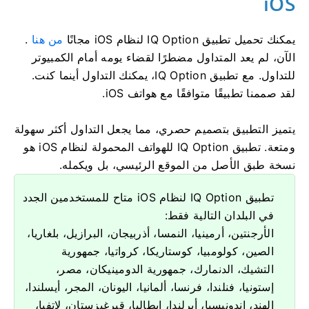
iOS
يمكنك تحميل تطبيق IQ Option لنظام iOS مجانًا
من هنا
.
الآن، لم يعد المتداول مضطرًا لقضاء يومه أمام الكمبيوتر
للتداول. مع تطبيق IQ Option، يمكنك التداول أينما كنت.
لقد صممنا تطبيقًا متوافقًا مع هواتف iOS.
يتميز التطبيق بتصميم حصري، مما يجعل التداول أكثر سهولة
ومتعة. تطبيق IQ Option للهواتف المحمولة لنظام iOS هو
نسخة طبق الأصل من الموقع الرئيسي، بل ويكمله.
تطبيق IQ Option لنظام iOS متاح للمستخدمين الجدد
في البلدان التالية فقط:
الأرجنتين، أرمينيا، النمسا، أذربيجان، البرازيل، بلغاريا،
الصين، كولومبيا، كوستاريكا، كرواتيا، جمهورية
التشيك، الدنمارك، جمهورية الدومينيكان، مصر،
إستونيا، فنلندا، فرنسا، ألمانيا، اليونان، المجر، أيسلندا،
الهند، إندونيسيا، أيرلندا، إيطاليا، قيرغيزستان، لاتفيا،