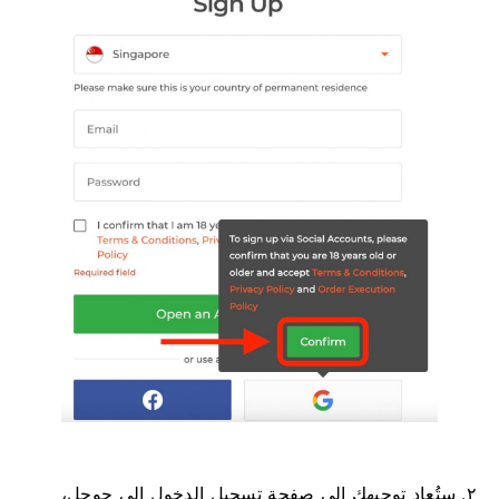
٢. ستُعاد توجيهك إلى صفحة تسجيل الدخول إلى جوجل،