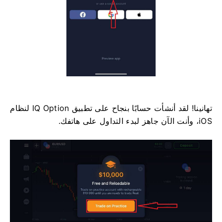
تهانينا! لقد أنشأت حسابًا بنجاح على تطبيق IQ Option لنظام
iOS، وأنت الآن جاهز لبدء التداول على هاتفك.