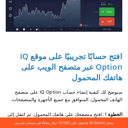
افتح حسابًا تجريبيًا على موقع IQ
Option عبر متصفح الويب على
هاتفك المحمول
سنوضح لك كيفية إنشاء حساب IQ Option على متصفح
الهاتف المحمول، المتوافق مع جميع الأجهزة والمتصفحات.
الخطوة
1: افتح متصفحك على هاتفك المحمول. ثم انتقل إلى
موقع IQ Option الإلكتروني
.
سجل IQ Option واحصل على 10000 دولار مجانًا في حساب تجريبي