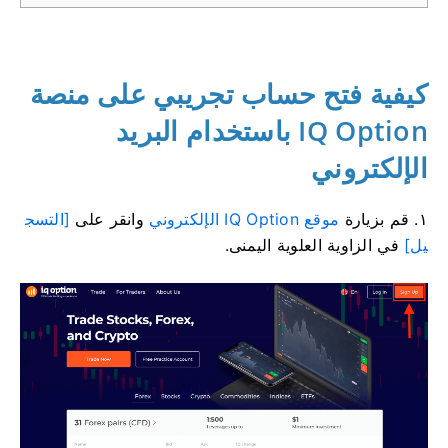
كيفية فتح حساب تجريبي على منصة
IQ Option باستخدام البريد
الإلكتروني
١. قم بزيارة
موقع IQ Option الإلكتروني
وانقر على
[التسج
يل]
في الزاوية العلوية اليمنى.