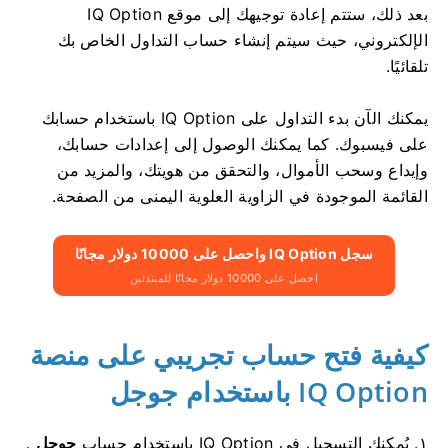
بعد ذلك، ستتم إعادة توجيهك إلى موقع IQ Option
الإلكتروني، حيث سيتم إنشاء حساب التداول الخاص بك
تلقائيًا.
يمكنك الآن بدء التداول على IQ Option باستخدام حسابك
على فيسبوك. كما يمكنك الوصول إلى إعدادات حسابك،
وإيداع وسحب الأموال، والتحقق من هويتك، والمزيد من
القائمة الموجودة في الزاوية العلوية اليمنى من الصفحة.
سجل IQ Option واحصل على 10000 دولار مجانًا
احصل على 10000 دولار مجانًا للمبتدئين
كيفية فتح حساب تجريبي على منصة
IQ Option باستخدام جوجل
١. يُمكنك التسجيل في IQ Option باستخدام حساب
جوجل
.