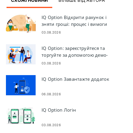
СХОЖІ НОВИНИ
БІЛЬШЕ ВІД АВТОРА
IQ Option Відкрити рахунок і
зняти гроші: процес і вимоги
03.08.2026
IQ Option: зареєструйтеся та
торгуйте за допомогою демо-
рахунку
03.08.2026
IQ Option Завантажте додаток
06.08.2026
IQ Option Логін
03.08.2026