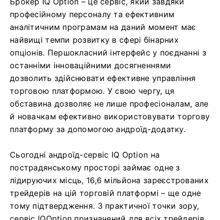
Брокер IQ Option – це сервіс, який завдяки
професійному персоналу та ефективним
аналітичним програмам на даний момент має
найвищі темпи розвитку в сфері бінарних
опціонів. Першокласний інтерфейс у поєднанні з
останніми інноваційними досягненнями
дозволить здійснювати ефективне управління
торговою платформою. У свою чергу, ця
обставина дозволяє не лише професіоналам, але
й новачкам ефективно використовувати торгову
платформу за допомогою андроїд-додатку.
Сьогодні андроїд-сервіс IQ Option на
пострадянському просторі займає одне з
лідируючих місць, 16,6 мільйона зареєстрованих
трейдерів на цій торговій платформі – ще одне
тому підтвердження. З практичної точки зору,
сервіс IQOption призначений для всіх трейдерів,