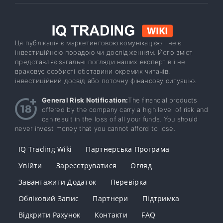
Ця публікація є маркетинговою комунікацією і не є
інвестиційною порадою чи дослідженням. Його зміст
представляє загальні погляди наших експертів і не
враховує особисті обставини окремих читачів,
інвестиційний досвід або поточну фінансову ситуацію.
General Risk Notification:
The financial products
offered by the company carry a high level of risk and
can result in the loss of all your funds. You should
never invest money that you cannot afford to lose.
IQ Trading Wiki
Партнерська Програма
Увійти
Зареєструватися
Огляд
Завантажити Додаток
Перевірка
Обліковий Запис
Партнери
Підтримка
Відкрити Рахунок
Контакти
FAQ