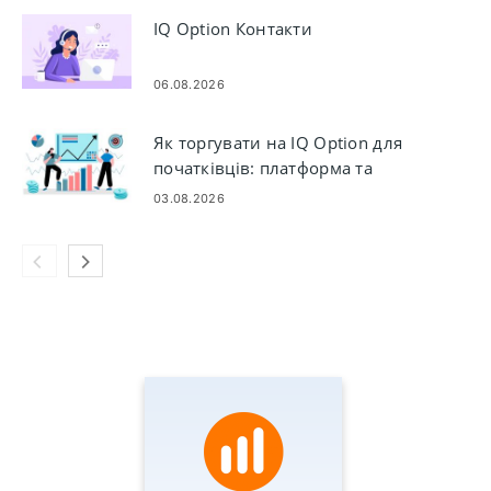
IQ Option Контакти
06.08.2026
Як торгувати на IQ Option для
початківців: платформа та
замовлення
03.08.2026