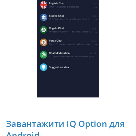
Завантажити IQ Option для
Android