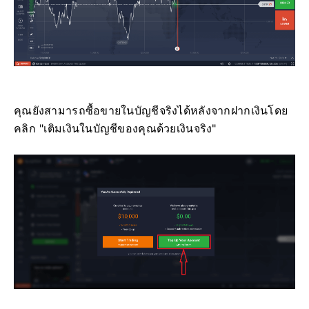
คุณยังสามารถซื้อขายในบัญชีจริงได้หลังจากฝากเงินโดย
คลิก "เติมเงินในบัญชีของคุณด้วยเงินจริง"