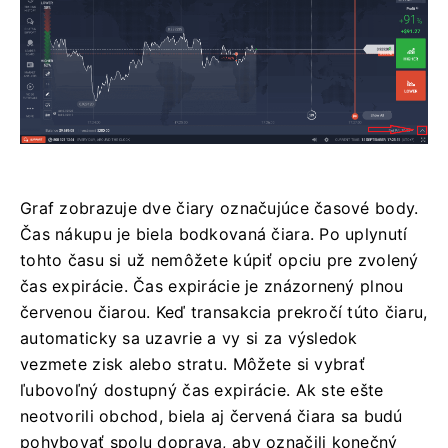
Graf zobrazuje dve čiary označujúce časové body.
Čas nákupu je biela bodkovaná čiara. Po uplynutí
tohto času si už nemôžete kúpiť opciu pre zvolený
čas expirácie. Čas expirácie je znázornený plnou
červenou čiarou. Keď transakcia prekročí túto čiaru,
automaticky sa uzavrie a vy si za výsledok
vezmete zisk alebo stratu. Môžete si vybrať
ľubovoľný dostupný čas expirácie. Ak ste ešte
neotvorili obchod, biela aj červená čiara sa budú
pohybovať spolu doprava, aby označili konečný