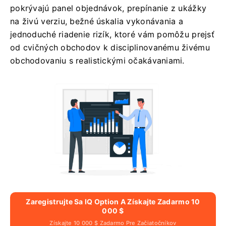
pokrývajú panel objednávok, prepínanie z ukážky
na živú verziu, bežné úskalia vykonávania a
jednoduché riadenie rizík, ktoré vám pomôžu prejsť
od cvičných obchodov k disciplinovanému živému
obchodovaniu s realistickými očakávaniami.
Zaregistrujte Sa IQ Option A Získajte Zadarmo 10
000 $
Získajte 10 000 $ Zadarmo Pre Začiatočníkov