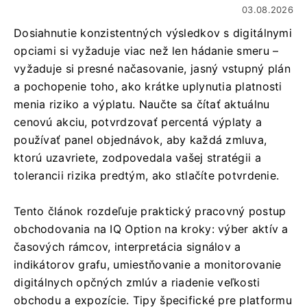
03.08.2026
Dosiahnutie konzistentných výsledkov s digitálnymi
opciami si vyžaduje viac než len hádanie smeru –
vyžaduje si presné načasovanie, jasný vstupný plán
a pochopenie toho, ako krátke uplynutia platnosti
menia riziko a výplatu. Naučte sa čítať aktuálnu
cenovú akciu, potvrdzovať percentá výplaty a
používať panel objednávok, aby každá zmluva,
ktorú uzavriete, zodpovedala vašej stratégii a
tolerancii rizika predtým, ako stlačíte potvrdenie.
Tento článok rozdeľuje praktický pracovný postup
obchodovania na IQ Option na kroky: výber aktív a
časových rámcov, interpretácia signálov a
indikátorov grafu, umiestňovanie a monitorovanie
digitálnych opčných zmlúv a riadenie veľkosti
obchodu a expozície. Tipy špecifické pre platformu