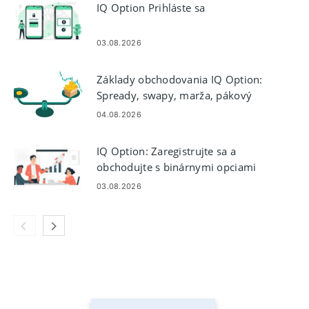
IQ Option Prihláste sa
03.08.2026
Základy obchodovania IQ Option:
Spready, swapy, marža, pákový
efekt
04.08.2026
IQ Option: Zaregistrujte sa a
obchodujte s binárnymi opciami
03.08.2026