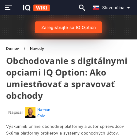
Slovenčina
Zaregistrujte sa IQ Option
Domov
Návody
Obchodovanie s digitálnymi
opciami IQ Option: Ako
umiestňovať a spravovať
obchody
Nathan
Napísal
Cole
Výskumník online obchodnej platformy a autor sprievodcov
Skúma platformy brokerov a systémy obchodných účtov.