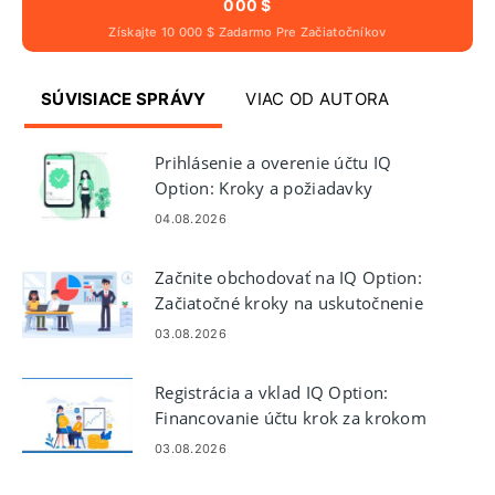
000 $
Získajte 10 000 $ Zadarmo Pre Začiatočníkov
SÚVISIACE SPRÁVY
VIAC OD AUTORA
Prihlásenie a overenie účtu IQ
Option: Kroky a požiadavky
04.08.2026
Začnite obchodovať na IQ Option:
Začiatočné kroky na uskutočnenie
prvých obchodov
03.08.2026
Registrácia a vklad IQ Option:
Financovanie účtu krok za krokom
03.08.2026