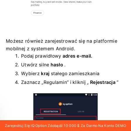
Możesz również zarejestrować się na platformie
mobilnej z systemem Android.
Podaj prawidłowy
adres e-mail.
Utwórz silne
hasło
.
Wybierz
kraj
stałego zamieszkania
Zaznacz „Regulamin” i kliknij „
Rejestracja
”
Zarejestruj Się IQ Option Zdobądź 10 000 $ Za Darmo Na Konto DEMO