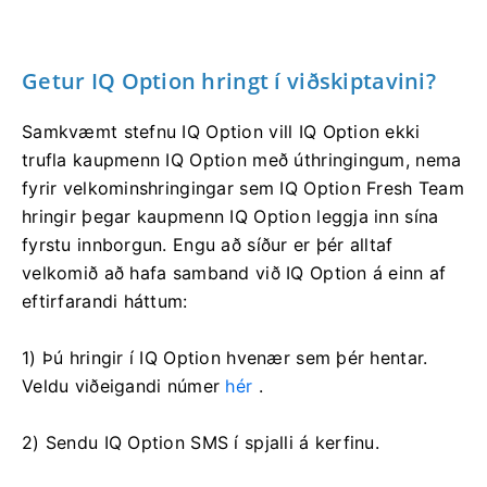
Getur IQ Option hringt í viðskiptavini?
Samkvæmt stefnu IQ Option vill IQ Option ekki
trufla kaupmenn IQ Option með úthringingum, nema
fyrir velkominshringingar sem IQ Option Fresh Team
hringir þegar kaupmenn IQ Option leggja inn sína
fyrstu innborgun. Engu að síður er þér alltaf
velkomið að hafa samband við IQ Option á einn af
eftirfarandi háttum:
1) Þú hringir í IQ Option hvenær sem þér hentar.
Veldu viðeigandi númer
hér
.
2) Sendu IQ Option SMS í spjalli á kerfinu.