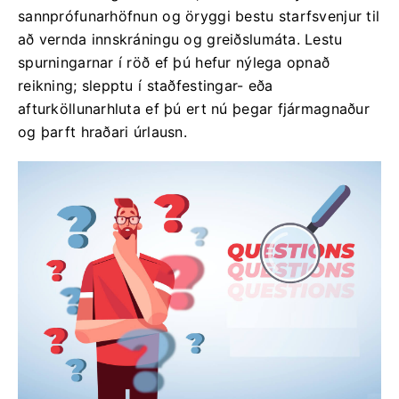
sannprófunarhöfnun og öryggi bestu starfsvenjur til
að vernda innskráningu og greiðslumáta. Lestu
spurningarnar í röð ef þú hefur nýlega opnað
reikning; slepptu í staðfestingar- eða
afturköllunarhluta ef þú ert nú þegar fjármagnaður
og þarft hraðari úrlausn.