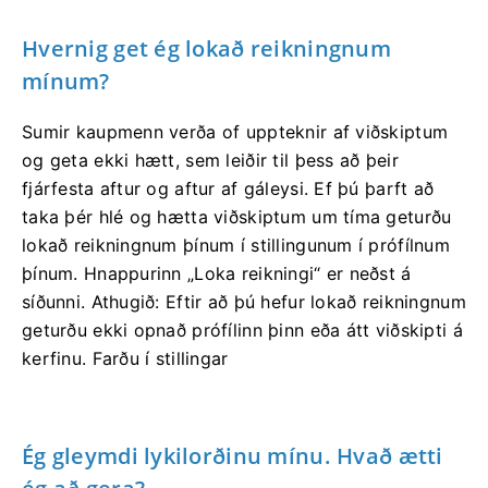
Hvernig get ég lokað reikningnum
mínum?
Sumir kaupmenn verða of uppteknir af viðskiptum
og geta ekki hætt, sem leiðir til þess að þeir
fjárfesta aftur og aftur af gáleysi. Ef þú þarft að
taka þér hlé og hætta viðskiptum um tíma geturðu
lokað reikningnum þínum í stillingunum í prófílnum
þínum. Hnappurinn „Loka reikningi“ er neðst á
síðunni. Athugið: Eftir að þú hefur lokað reikningnum
geturðu ekki opnað prófílinn þinn eða átt viðskipti á
kerfinu. Farðu í stillingar
Ég gleymdi lykilorðinu mínu. Hvað ætti