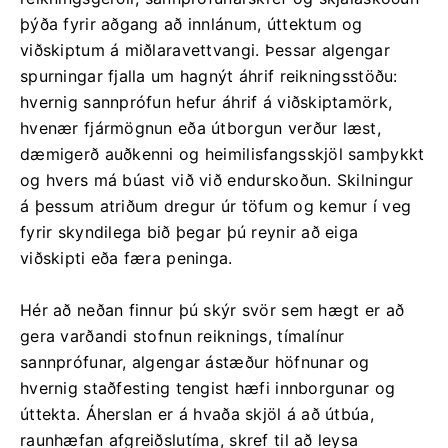
þýða fyrir aðgang að innlánum, úttektum og
viðskiptum á miðlaravettvangi. Þessar algengar
spurningar fjalla um hagnýt áhrif reikningsstöðu:
hvernig sannprófun hefur áhrif á viðskiptamörk,
hvenær fjármögnun eða útborgun verður læst,
dæmigerð auðkenni og heimilisfangsskjöl samþykkt
og hvers má búast við við endurskoðun. Skilningur
á þessum atriðum dregur úr töfum og kemur í veg
fyrir skyndilega bið þegar þú reynir að eiga
viðskipti eða færa peninga.
Hér að neðan finnur þú skýr svör sem hægt er að
gera varðandi stofnun reiknings, tímalínur
sannprófunar, algengar ástæður höfnunar og
hvernig staðfesting tengist hæfi innborgunar og
úttekta. Áherslan er á hvaða skjöl á að útbúa,
raunhæfan afgreiðslutíma, skref til að leysa