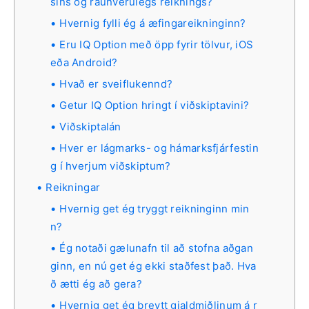
sins og raunverulegs reiknings?
Hvernig fylli ég á æfingareikninginn?
Eru IQ Option með öpp fyrir tölvur, iOS
eða Android?
Hvað er sveiflukennd?
Getur IQ Option hringt í viðskiptavini?
Viðskiptalán
Hver er lágmarks- og hámarksfjárfestin
g í hverjum viðskiptum?
Reikningar
Hvernig get ég tryggt reikninginn min
n?
Ég notaði gælunafn til að stofna aðgan
ginn, en nú get ég ekki staðfest það. Hva
ð ætti ég að gera?
Hvernig get ég breytt gjaldmiðlinum á r