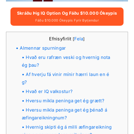
Skráðu Þig IQ Option Og Fáðu $10.000 Ókeypis
Fáðu $10.000 Ókeypis Fyrir Byrjendur
Efnisyfirlit
Fela
[
]
Almennar spurningar
Hvað eru rafræn veski og hvernig nota
ég þau?
Af hverju fá vinir mínir hærri laun en é
g?
Hvað er IQ valkostur?
Hversu mikla peninga get ég grætt?
Hversu mikla peninga get ég þénað á
æfingareikningnum?
Hvernig skipti ég á milli æfingareikning