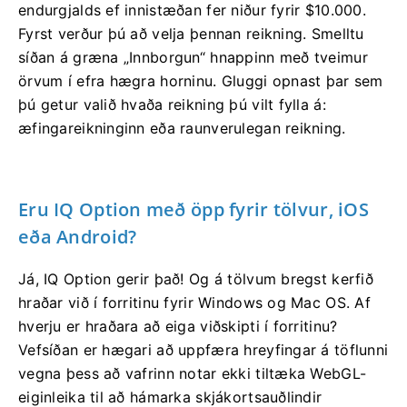
endurgjalds ef innistæðan fer niður fyrir $10.000.
Fyrst verður þú að velja þennan reikning. Smelltu
síðan á græna „Innborgun“ hnappinn með tveimur
örvum í efra hægra horninu. Gluggi opnast þar sem
þú getur valið hvaða reikning þú vilt fylla á:
æfingareikninginn eða raunverulegan reikning.
Eru IQ Option með öpp fyrir tölvur, iOS
eða Android?
Já, IQ Option gerir það! Og á tölvum bregst kerfið
hraðar við í forritinu fyrir Windows og Mac OS. Af
hverju er hraðara að eiga viðskipti í forritinu?
Vefsíðan er hægari að uppfæra hreyfingar á töflunni
vegna þess að vafrinn notar ekki tiltæka WebGL-
eiginleika til að hámarka skjákortsauðlindir