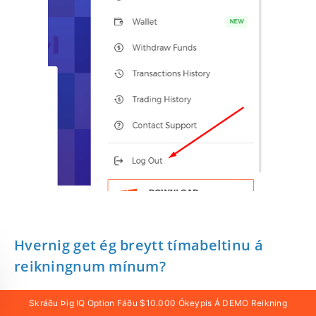
Hvernig get ég breytt tímabeltinu á
reikningnum mínum?
Til að breyta tímabeltinu skaltu fara í
Skráðu Þig IQ Option Fáðu $10.000 Ókeypis Á DEMO Reikning