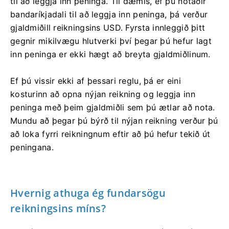
til að leggja inn peninga. Til dæmis, ef þú notaðir
bandaríkjadali til að leggja inn peninga, þá verður
gjaldmiðill reikningsins USD. Fyrsta innleggið þitt
gegnir mikilvægu hlutverki því þegar þú hefur lagt
inn peninga er ekki hægt að breyta gjaldmiðlinum.
Ef þú vissir ekki af þessari reglu, þá er eini
kosturinn að opna nýjan reikning og leggja inn
peninga með þeim gjaldmiðli sem þú ætlar að nota.
Mundu að þegar þú býrð til nýjan reikning verður þú
að loka fyrri reikningnum eftir að þú hefur tekið út
peningana.
Hvernig athuga ég fundarsögu
reikningsins míns?