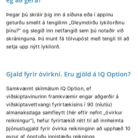
ég að gera?
Þegar þú skráir þig inn á síðuna eða í appinu
geturðu smellt á tengilinn „Gleymdirðu lykilorðinu
þínu?“ og slegið inn netfangið sem þú notaðir við
skráninguna. Þú munt fá tölvupóst með tengli til að
setja upp nýtt lykilorð.
Gjald fyrir óvirkni. Eru gjöld á IQ Option?
Samkvæmt skilmálum IQ Option, ef
viðskiptavinurinn framkvæmir engar aðgerðir á
viðskiptavettvangi fyrirtækisins í 90 (níutíu)
almanaksdaga samfleytt (hér eftir nefnt „óvirkur
reikningur“), hefur fyrirtækið rétt til að innheimta
þjónustugjald fyrir óvirka reikninginn að upphæð 10
evrur af ónotuðu innistæðu reiknings