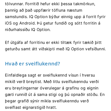
tölvunnar. Forritið hefur ekki þessa takmörkun,
þannig að það uppfærir töfluna næstum
samstundis. IQ Option býður einnig upp á forrit fyrir
iOS og Android. Þú getur fundið og sótt forritin á
niðurhalssíðu IQ Option.
Ef útgáfa af forritinu er ekki tiltæk fyrir tækið þitt
geturðu samt átt viðskipti með IQ Option vefsíðunni.
Hvað er sveiflukennd?
Einfaldlega sagt er sveiflukennd vísun í hversu
mikið verð breytist. Með litlu sveiflukenndu verði
eru breytingarnar óverulegar á grafinu og eignin
gæti runnið út á sama stigi og þú opnaðir stöðu. En
þegar grafið sýnir mikla sveiflukenndu verð
sveiflast eignarstigið hratt.