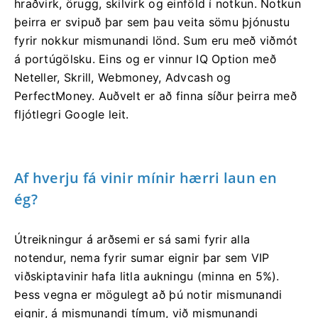
hraðvirk, örugg, skilvirk og einföld í notkun. Notkun
þeirra er svipuð þar sem þau veita sömu þjónustu
fyrir nokkur mismunandi lönd. Sum eru með viðmót
á portúgölsku. Eins og er vinnur IQ Option með
Neteller, Skrill, Webmoney, Advcash og
PerfectMoney. Auðvelt er að finna síður þeirra með
fljótlegri Google leit.
Af hverju fá vinir mínir hærri laun en
ég?
Útreikningur á arðsemi er sá sami fyrir alla
notendur, nema fyrir sumar eignir þar sem VIP
viðskiptavinir hafa litla aukningu (minna en 5%).
Þess vegna er mögulegt að þú notir mismunandi
eignir, á mismunandi tímum, við mismunandi