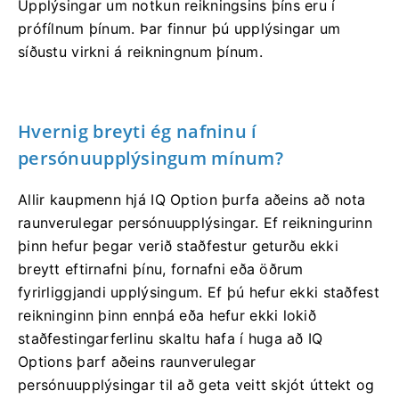
Upplýsingar um notkun reikningsins þíns eru í
prófílnum þínum. Þar finnur þú upplýsingar um
síðustu virkni á reikningnum þínum.
Hvernig breyti ég nafninu í
persónuupplýsingum mínum?
Allir kaupmenn hjá IQ Option þurfa aðeins að nota
raunverulegar persónuupplýsingar. Ef reikningurinn
þinn hefur þegar verið staðfestur geturðu ekki
breytt eftirnafni þínu, fornafni eða öðrum
fyrirliggjandi upplýsingum. Ef þú hefur ekki staðfest
reikninginn þinn ennþá eða hefur ekki lokið
staðfestingarferlinu skaltu hafa í huga að IQ
Options þarf aðeins raunverulegar
persónuupplýsingar til að geta veitt skjót úttekt og