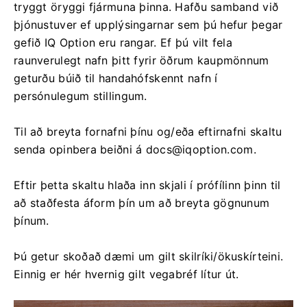
tryggt öryggi fjármuna þinna. Hafðu samband við
þjónustuver ef upplýsingarnar sem þú hefur þegar
gefið IQ Option eru rangar. Ef þú vilt fela
raunverulegt nafn þitt fyrir öðrum kaupmönnum
geturðu búið til handahófskennt nafn í
persónulegum stillingum.
Til að breyta fornafni þínu og/eða eftirnafni skaltu
senda opinbera beiðni á
docs@iqoption.com
.
Eftir þetta skaltu hlaða inn skjali í prófílinn þinn til
að staðfesta áform þín um að breyta gögnunum
þínum.
Þú getur skoðað dæmi um gilt skilríki/ökuskírteini.
Einnig er hér hvernig gilt vegabréf lítur út.