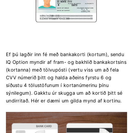
Ef þú lagðir inn fé með bankakorti (kortum), sendu
IQ Option myndir af fram- og bakhlið bankakortsins
(kortanna) með tölvupósti (vertu viss um að fela
CVV númerið þitt og halda aðeins fyrstu 6 og
síðustu 4 tölustöfunum í kortanúmerinu þínu
sýnilegum). Gakktu úr skugga um að kortið þitt sé
undirritað. Hér er dæmi um gilda mynd af kortinu.