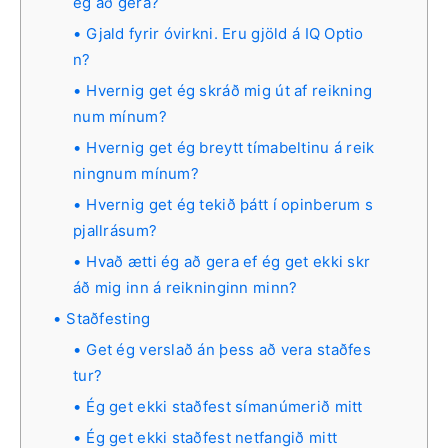
ég að gera?
Gjald fyrir óvirkni. Eru gjöld á IQ Optio
n?
Hvernig get ég skráð mig út af reikning
num mínum?
Hvernig get ég breytt tímabeltinu á reik
ningnum mínum?
Hvernig get ég tekið þátt í opinberum s
pjallrásum?
Hvað ætti ég að gera ef ég get ekki skr
áð mig inn á reikninginn minn?
Staðfesting
Get ég verslað án þess að vera staðfes
tur?
Ég get ekki staðfest símanúmerið mitt
Ég get ekki staðfest netfangið mitt