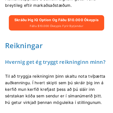
breytileg eftir markaðsaðstæðum.
Skráðu Þig IQ Option Og Fáðu $10.000 Ókeypis
Fáðu $10.000 Ókeypis Fyrir Byrjendur
Reikningar
Hvernig get ég tryggt reikninginn minn?
Til að tryggja reikninginn þinn skaltu nota tvíþætta
auðkenningu. Í hvert skipti sem þú skráir þig inn á
kerfið mun kerfið krefjast þess að þú sláir inn
sérstakan kóða sem sendur er í símanúmerið þitt.
Þú getur virkjað þennan möguleika í stillingunum.