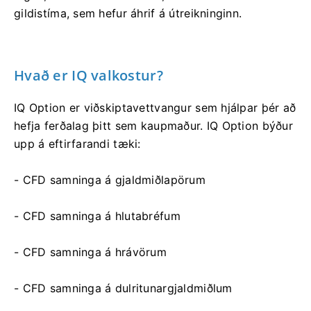
gildistíma, sem hefur áhrif á útreikninginn.
Hvað er IQ valkostur?
IQ Option er viðskiptavettvangur sem hjálpar þér að
hefja ferðalag þitt sem kaupmaður. IQ Option býður
upp á eftirfarandi tæki:
- CFD samninga á gjaldmiðlapörum
- CFD samninga á hlutabréfum
- CFD samninga á hrávörum
- CFD samninga á dulritunargjaldmiðlum