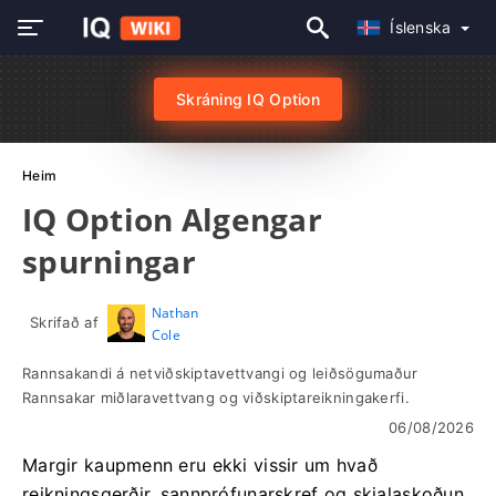
Íslenska
Skráning IQ Option
Heim
IQ Option Algengar
spurningar
Nathan
Skrifað af
Cole
Rannsakandi á netviðskiptavettvangi og leiðsögumaður
Rannsakar miðlaravettvang og viðskiptareikningakerfi.
06/08/2026
Margir kaupmenn eru ekki vissir um hvað
reikningsgerðir, sannprófunarskref og skjalaskoðun