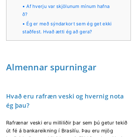
Af hverju var skjölunum mínum hafna
ð?
Ég er með sýndarkort sem ég get ekki
staðfest. Hvað ætti ég að gera?
Almennar spurningar
Hvað eru rafræn veski og hvernig nota
ég þau?
Rafrænar veski eru milliliðir þar sem þú getur tekið
út fé á bankareikning í Brasilíu. Þau eru mjög