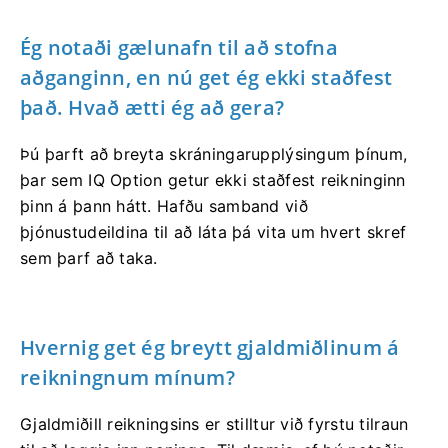
Ég notaði gælunafn til að stofna
aðganginn, en nú get ég ekki staðfest
það. Hvað ætti ég að gera?
Þú þarft að breyta skráningarupplýsingum þínum,
þar sem IQ Option getur ekki staðfest reikninginn
þinn á þann hátt. Hafðu samband við
þjónustudeildina til að láta þá vita um hvert skref
sem þarf að taka.
Hvernig get ég breytt gjaldmiðlinum á
reikningnum mínum?
Gjaldmiðill reikningsins er stilltur við fyrstu tilraun