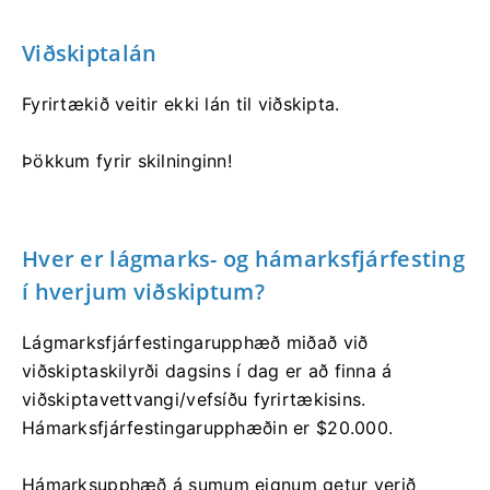
Viðskiptalán
Fyrirtækið veitir ekki lán til viðskipta.
Þökkum fyrir skilninginn!
Hver er lágmarks- og hámarksfjárfesting
í hverjum viðskiptum?
Lágmarksfjárfestingarupphæð miðað við
viðskiptaskilyrði dagsins í dag er að finna á
viðskiptavettvangi/vefsíðu fyrirtækisins.
Hámarksfjárfestingarupphæðin er $20.000.
Hámarksupphæð á sumum eignum getur verið