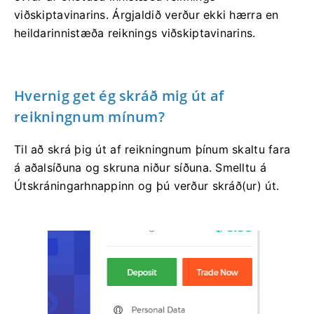
viðskiptavinarins. Árgjaldið verður ekki hærra en
heildarinnistæða reiknings viðskiptavinarins.
Hvernig get ég skráð mig út af
reikningnum mínum?
Til að skrá þig út af reikningnum þínum skaltu fara
á aðalsíðuna og skruna niður síðuna. Smelltu á
Útskráningarhnappinn og þú verður skráð(ur) út.