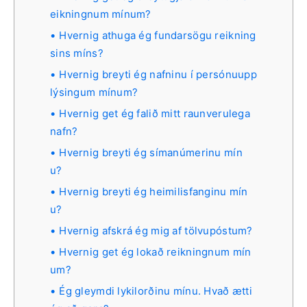
eikningnum mínum?
Hvernig athuga ég fundarsögu reikning
sins míns?
Hvernig breyti ég nafninu í persónuupp
lýsingum mínum?
Hvernig get ég falið mitt raunverulega
nafn?
Hvernig breyti ég símanúmerinu mín
u?
Hvernig breyti ég heimilisfanginu mín
u?
Hvernig afskrá ég mig af tölvupóstum?
Hvernig get ég lokað reikningnum mín
um?
Ég gleymdi lykilorðinu mínu. Hvað ætti