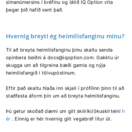
símanúmersins í bréfinu og látið IQ Option vita
þegar þið hafið sent það.
Hvernig breyti ég heimilisfanginu mínu?
Til að breyta heimilisfanginu þínu skaltu senda
opinbera beiðni á
docs@iqoption.com
. Gakktu úr
skugga um að tilgreina bæði gamla og nýja
heimilisfangið í tölvupóstinum.
Eftir það skaltu hlaða inn skjali í prófílinn þinn til að
staðfesta áform þín um að breyta heimilisfanginu.
Þú getur skoðað dæmi um gilt skilríki/ökuskírteini
h
ér
. Einnig er hér hvernig gilt vegabréf lítur út.