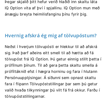
Þegar skjalið þitt hefur verið hlaðið inn skaltu láta
IQ Option vita af því í spjallinu. IQ Option mun með
ánægju breyta heimilisfanginu þínu fyrir þig.
Hvernig afskrá ég mig af tölvupóstum?
Neðst í hverjum tölvupósti er hlekkur til að afskrá
sig. Það þarf aðeins eitt smell til að hætta að fá
tölvupóst frá IQ Option. Þú getur einnig stillt þetta í
prófílnum þínum. Til að gera þetta skaltu smella á
prófíltáknið efst í hægra horninu og fara í hlutann
Persónuupplýsingar. Á síðunni sem opnast skaltu
fara í flipann Tölvupóststillingar þar sem þú getur
valið hvaða tilkynningar þú vilt fá frá okkur. Farðu í
tölvupóststillingarnar.