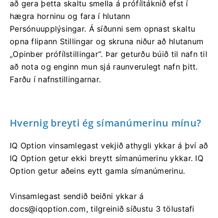
að gera þetta skaltu smella á prófíltáknið efst í
hægra horninu og fara í hlutann
Persónuupplýsingar. Á síðunni sem opnast skaltu
opna flipann Stillingar og skruna niður að hlutanum
„Opinber prófílstillingar“. Þar geturðu búið til nafn til
að nota og enginn mun sjá raunverulegt nafn þitt.
Farðu í nafnstillingarnar.
Hvernig breyti ég símanúmerinu mínu?
IQ Option vinsamlegast vekjið athygli ykkar á því að
IQ Option getur ekki breytt símanúmerinu ykkar. IQ
Option getur aðeins eytt gamla símanúmerinu.
Vinsamlegast sendið beiðni ykkar á
docs@iqoption.com
, tilgreinið síðustu 3 tölustafi