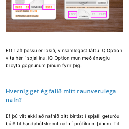
Eftir að þessu er lokið, vinsamlegast láttu IQ Option
vita hér í spjallinu. IQ Option mun með ánægju
breyta gögnunum þínum fyrir þig.
Hvernig get ég falið mitt raunverulega
nafn?
Ef þú vilt ekki að nafnið þitt birtist í spjalli geturðu
búið til handahófskennt nafn í prófílnum þínum. Til