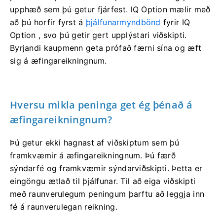
upphæð sem þú getur fjárfest. IQ Option mælir með
að þú horfir fyrst á
þjálfunarmyndbönd
fyrir IQ
Option , svo þú getir gert upplýstari viðskipti.
Byrjandi kaupmenn geta prófað færni sína og æft
sig á æfingareikningnum.
Hversu mikla peninga get ég þénað á
æfingareikningnum?
Þú getur ekki hagnast af viðskiptum sem þú
framkvæmir á æfingareikningnum. Þú færð
sýndarfé og framkvæmir sýndarviðskipti. Þetta er
eingöngu ætlað til þjálfunar. Til að eiga viðskipti
með raunverulegum peningum þarftu að leggja inn
fé á raunverulegan reikning.