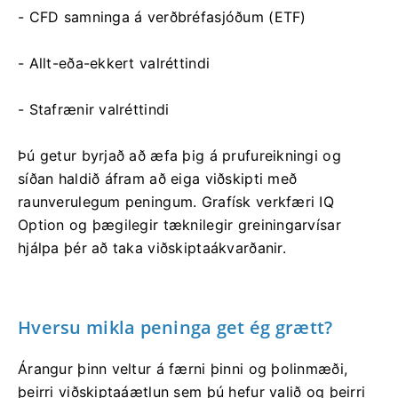
- CFD samninga á verðbréfasjóðum (ETF)
- Allt-eða-ekkert valréttindi
- Stafrænir valréttindi
Þú getur byrjað að æfa þig á prufureikningi og
síðan haldið áfram að eiga viðskipti með
raunverulegum peningum. Grafísk verkfæri IQ
Option og þægilegir tæknilegir greiningarvísar
hjálpa þér að taka viðskiptaákvarðanir.
Hversu mikla peninga get ég grætt?
Árangur þinn veltur á færni þinni og þolinmæði,
þeirri viðskiptaáætlun sem þú hefur valið og þeirri