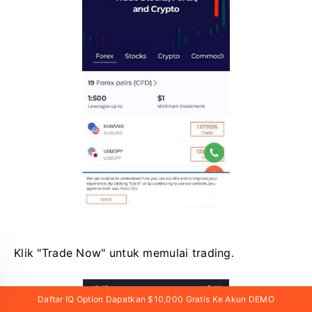
Klik "Trade Now" untuk memulai trading.
Daftar IQ Option Dapatkan $10,000 Gratis Ke Akun DEMO