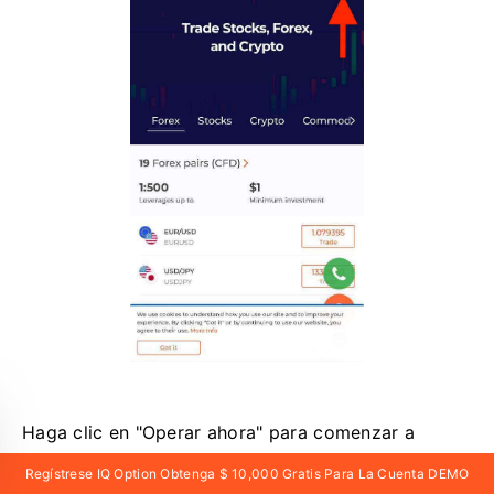
Haga clic en "Operar ahora" para comenzar a
operar. ¡
Regístrese IQ Option Obtenga $ 10,000 Gratis Para La Cuenta DEMO