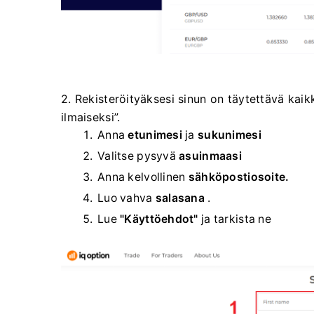
2. Rekisteröityäksesi sinun on täytettävä kaikk
ilmaiseksi”.
Anna
etunimesi
ja
sukunimesi
Valitse
pysyvä
asuinmaasi
Anna kelvollinen
sähköpostiosoite.
Luo vahva
salasana
.
Lue
"Käyttöehdot"
ja tarkista ne