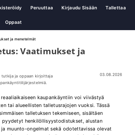
kisteröidy
Peruuttaa
Kirjaudu Sisään
Tallettaa
Oppaat
imukset ja menetelmät
letus: Vaatimukset ja
03.08.2026
utkija ja oppaan kirjoittaja
upankäyntitilijärjestelmiä.
 reaaliaikaiseen kaupankäyntiin voi viivästyä
 tai alueellisten talletusrajojen vuoksi. Tässä
nsimmäisen talletuksen tekemiseen, sisältäen
ti pyydetyt henkilöllisyystodistukset, alustan
a- ja muunto-ongelmat sekä odotettavissa olevat