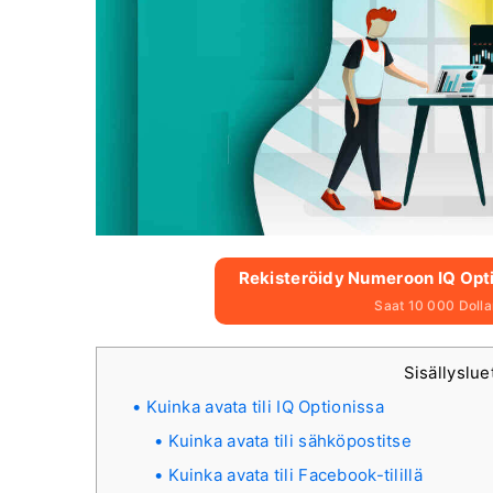
Rekisteröidy Numeroon IQ Optio
Saat 10 000 Dollari
Sisällyslue
Kuinka avata tili IQ Optionissa
Kuinka avata tili sähköpostitse
Kuinka avata tili Facebook-tilillä