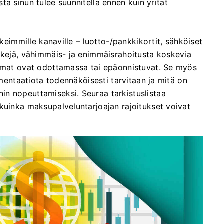
tusta sinun tulee suunnitella ennen kuin yrität
rkeimmille kanaville – luotto-/pankkikortit, sähköiset
kkejä, vähimmäis- ja enimmäisrahoitusta koskevia
tumat ovat odottamassa tai epäonnistuvat. Se myös
umentaatiota todennäköisesti tarvitaan ja mitä on
n nopeuttamiseksi. Seuraa tarkistuslistaa
kuinka maksupalveluntarjoajan rajoitukset voivat