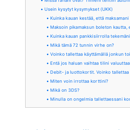
Missä rahani ovat? Tililleni tehtiin autom
Usein kysytyt kysymykset (UKK)
Kuinka kauan kestää, että maksamani b
Maksoin pikamaksun boleton kautta, eik
Kuinka kauan pankkisiirrolla tekemäni
Mikä tämä 72 tunnin virhe on?
Voinko tallettaa käyttämällä jonkun toi
Entä jos haluan vaihtaa tilini valuutta
Debit- ja luottokortit. Voinko tallettaa
Miten voin irrottaa korttini?
Mikä on 3DS?
Minulla on ongelmia tallettaessani kor