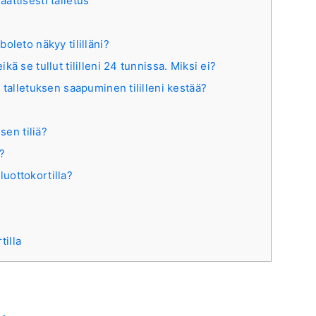
aattisesti talletus
oleto näkyy tililläni?
ä se tullut tililleni 24 tunnissa. Miksi ei?
 talletuksen saapuminen tililleni kestää?
sen tiliä?
a?
 luottokortilla?
tilla