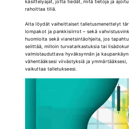
käsittelyajat, jotta tiedät, mitä tietoja ja ajoi
rahoittaa tiliä.
Alta löydät vaiheittaiset talletusmenettelyt tä
lompakot ja pankkisiirrot – sekä vahvistusvin
huomioita sekä vianetsintäohjeita, jos tapah
selittää, milloin turvatarkastuksia tai lisädok
valmistauduttava hyväksynnän ja kaupankäynni
vähentääksesi viivästyksiä ja ymmärtääksesi, 
vaikuttaa talletukseesi.