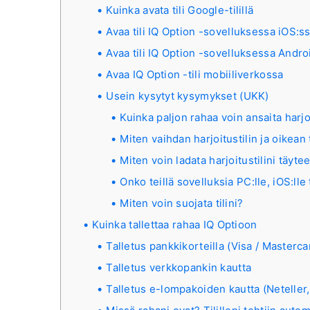
Kuinka avata tili Google-tilillä
Avaa tili IQ Option -sovelluksessa iOS:s
Avaa tili IQ Option -sovelluksessa Androi
Avaa IQ Option -tili mobiiliverkossa
Usein kysytyt kysymykset (UKK)
Kuinka paljon rahaa voin ansaita harjoi
Miten vaihdan harjoitustilin ja oikean ti
Miten voin ladata harjoitustilini täyte
Onko teillä sovelluksia PC:lle, iOS:lle 
Miten voin suojata tilini?
Kuinka tallettaa rahaa IQ Optioon
Talletus pankkikorteilla (Visa / Masterca
Talletus verkkopankin kautta
Talletus e-lompakoiden kautta (Neteller