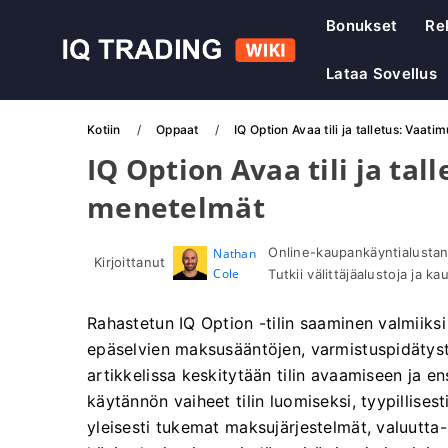
Bonukset
Re
Lataa Sovellus
Kotiin
Oppaat
IQ Option Avaa tili ja talletus: Vaat
IQ Option Avaa tili ja tal
menetelmät
Online-kaupankäyntialustan t
Nathan
Kirjoittanut
Cole
Tutkii välittäjäalustoja ja ka
Rahastetun IQ Option -tilin saaminen valmiiksi
epäselvien maksusääntöjen, varmistuspidätysten
artikkelissa keskitytään tilin avaamiseen ja e
käytännön vaiheet tilin luomiseksi, tyypillises
yleisesti tukemat maksujärjestelmät, valuutt