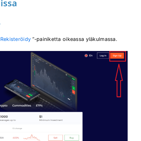
nissa
e
”
Rekisteröidy
”-painiketta oikeassa yläkulmassa.