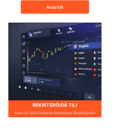
Avaa tili
REKISTERÖIDÄ TILI
Saat 10 000 Dollaria Ilmaiseksi Aloittelijoille