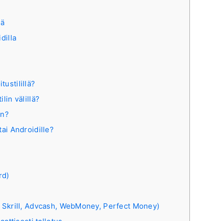
sä
dilla
tustilillä?
lin välillä?
en?
tai Androidille?
rd)
, Skrill, Advcash, WebMoney, Perfect Money)