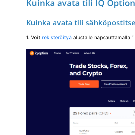
Kuinka avata tili IQ Optio
Kuinka avata tili sähköpostits
1. Voit
rekisteröityä
alustalle napsauttamalla 