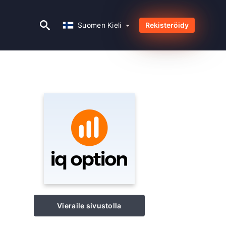
Suomen Kieli
Suomen Kieli
Rekisteröidy
Vieraile sivustolla