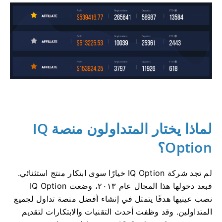
لماذا يختار المتداولون منصة IQ
Option؟
لم تجد شركة IQ Option خيارًا سوى ابتكار منتج استثنائي.
فبعد دخولها هذا المجال عام ٢٠١٣، وضعت IQ Option
نصب عينيها هدفًا يتمثل في إنشاء أفضل منصة تداول لجميع
المتداولين. وقد وظفت أحدث التقنيات والابتكارات لتقديم