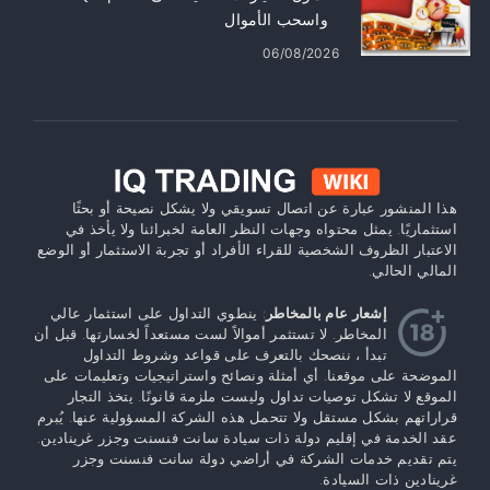
واسحب الأموال
06/08/2026
هذا المنشور عبارة عن اتصال تسويقي ولا يشكل نصيحة أو بحثًا
استثماريًا. يمثل محتواه وجهات النظر العامة لخبرائنا ولا يأخذ في
الاعتبار الظروف الشخصية للقراء الأفراد أو تجربة الاستثمار أو الوضع
المالي الحالي.
إشعار عام بالمخاطر
: ينطوي التداول على استثمار عالي
المخاطر. لا تستثمر أموالاً لست مستعداً لخسارتها. قبل أن
تبدأ ، ننصحك بالتعرف على قواعد وشروط التداول
الموضحة على موقعنا. أي أمثلة ونصائح واستراتيجيات وتعليمات على
الموقع لا تشكل توصيات تداول وليست ملزمة قانونًا. يتخذ التجار
قراراتهم بشكل مستقل ولا تتحمل هذه الشركة المسؤولية عنها. يُبرم
عقد الخدمة في إقليم دولة ذات سيادة سانت فنسنت وجزر غرينادين.
يتم تقديم خدمات الشركة في أراضي دولة سانت فنسنت وجزر
غرينادين ذات السيادة.