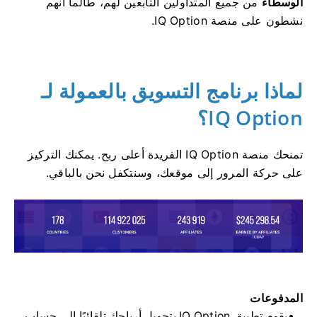
الوسطاء
من جميع المتداولين التابعين لهم، طالما أنهم
نشطون على منصة IQ Option.
لماذا برنامج التسويق بالعمولة لـ
IQ Option؟
تمنحك منصة IQ Option الفريدة أعلى ربح. يمكنك التركيز
على حركة المرور إلى موقعك، وسنتكفل نحن بالباقي.
المدفوعات
يقوم تطبيق IQ Option بتحويل أرباحك تلقائيًا إلى حساب