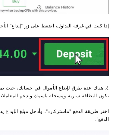
إذا كنت في غرفة التداول، اضغط على زر "إيداع" الأخض
٤. هناك عدة طرق لإيداع الأموال في حسابك، حيث يمك
تكون البطاقة سارية ومسجلة باسمك وتدعم المعاملات ا
اختر طريقة الدفع "ماستركارد"، وأدخل مبلغ الإيداع يدوي
الدفع".