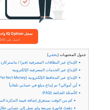
سجل IQ Option واحصل على 10000 دولار مجانًا
احصل على 10000 دولار مجانًا للمبتدئين
جدول المحتويات
يخفي
]
[
الإيداع عبر البطاقات المصرفية (فيزا / ماستركارد)
الإيداع عبر الخدمات المصرفية الإلكترونية
الإيداع عبر المحافظ الإلكترونية (Neteller، Skrill، Advcash، WebMoney، Perfect Money)
أين أموالي؟ تم إيداع مبلغ في حسابي تلقائياً
الأسئلة الشائعة (FAQ)
كم من الوقت يستغرق إضافة قيمة التذكرة الم
دفعتُ فاتورة سريعة ولم تصل إلى حسابي خلال 24 ساعة. لماذا