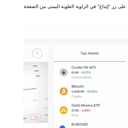
صفحة الرئيسية لـ IQ Option، فاضغط على زر "إيداع" في الزاوية العلوية اليمنى من الصفحة