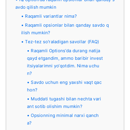
avdo qilish mumkin
Raqamli variantlar nima?
Raqamli opsionlar bilan qanday savdo q
ilish mumkin?
Tez-tez so'raladigan savollar (FAQ)
Raqamli Options’da durang natija
qayd etgandim, ammo baribir invest
itsiyalarimni yo‘qotdim. Nima uchu
n?
Savdo uchun eng yaxshi vaqt qac
hon?
Muddati tugashi bilan nechta vari
ant sotib olishim mumkin?
Opsionning minimal narxi qanch
a?