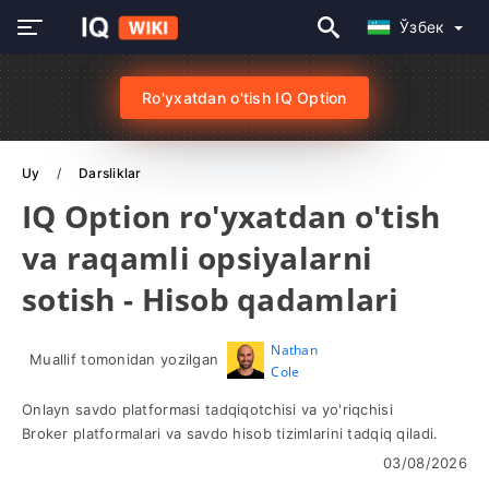
Ўзбек
Ro'yxatdan o'tish IQ Option
Uy
Darsliklar
IQ Option ro'yxatdan o'tish
va raqamli opsiyalarni
sotish - Hisob qadamlari
Nathan
Muallif tomonidan yozilgan
Cole
Onlayn savdo platformasi tadqiqotchisi va yo'riqchisi
Broker platformalari va savdo hisob tizimlarini tadqiq qiladi.
03/08/2026