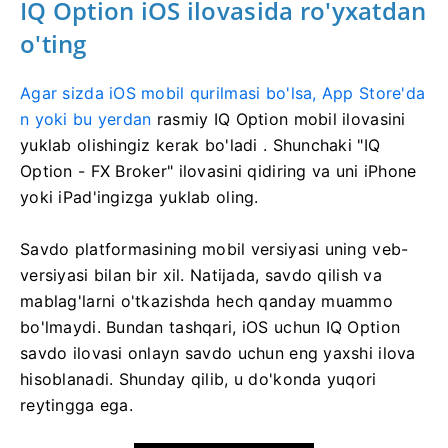
IQ Option iOS ilovasida ro'yxatdan
o'ting
Agar sizda iOS mobil qurilmasi bo'lsa, App Store'da
n yoki bu yerdan
rasmiy IQ Option mobil ilovasini
yuklab olishingiz kerak bo'ladi
. Shunchaki "IQ
Option - FX Broker" ilovasini qidiring va uni iPhone
yoki iPad'ingizga yuklab oling.
Savdo platformasining mobil versiyasi uning veb-
versiyasi bilan bir xil. Natijada, savdo qilish va
mablag'larni o'tkazishda hech qanday muammo
bo'lmaydi. Bundan tashqari, iOS uchun IQ Option
savdo ilovasi onlayn savdo uchun eng yaxshi ilova
hisoblanadi. Shunday qilib, u do'konda yuqori
reytingga ega.