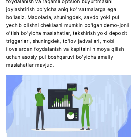
foydalanish va raqamli optsion buyurtmasini
joylashtirish bo'yicha aniq ko'rsatmalarga ega
bo'lasiz. Maqolada, shuningdek, savdo yoki pul
yechib olishni cheklashi mumkin bo'lgan demo-jonli
o'tish bo'yicha maslahatlar, tekshirish yoki depozit
triggerlari, shuningdek, to'lov jadvallari, mobil
ilovalardan foydalanish va kapitalni himoya qilish
uchun asosiy pul boshqaruvi bo'yicha amaliy
maslahatlar mavjud.