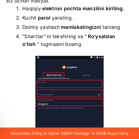
siz uchun mavjud.
Haqiqiy
elektron pochta manzilini kiriting.
Kuchli
parol
yarating .
Doimiy yashash
mamlakatingizni
tanlang
"Shartlar" ni tekshiring va "
Ro'yxatdan
o'tish
" tugmasini bosing
Ro‘yxatdan O‘ting IQ Option DEMO Hisobiga 10 000$ Bepul Oling