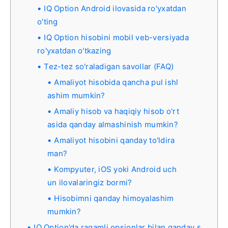
IQ Option Android ilovasida ro'yxatdan
o'ting
IQ Option hisobini mobil veb-versiyada
ro'yxatdan o'tkazing
Tez-tez so'raladigan savollar (FAQ)
Amaliyot hisobida qancha pul ishl
ashim mumkin?
Amaliy hisob va haqiqiy hisob o'rt
asida qanday almashinish mumkin?
Amaliyot hisobini qanday to'ldira
man?
Kompyuter, iOS yoki Android uch
un ilovalaringiz bormi?
Hisobimni qanday himoyalashim
mumkin?
IQ Option’da raqamli opsionlar bilan qanday s