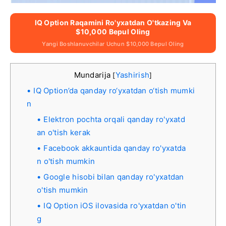
IQ Option Raqamini Ro'yxatdan O'tkazing Va
$10,000 Bepul Oling
Yangi Boshlanuvchilar Uchun $10,000 Bepul Oling
Mundarija
Yashirish
[
]
IQ Option’da qanday ro‘yxatdan o‘tish mumki
n
Elektron pochta orqali qanday ro'yxatd
an o'tish kerak
Facebook akkauntida qanday ro'yxatda
n o'tish mumkin
Google hisobi bilan qanday ro'yxatdan
o'tish mumkin
IQ Option iOS ilovasida ro'yxatdan o'tin
g