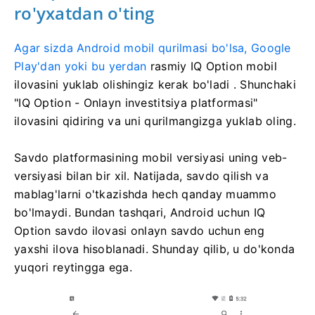
ro'yxatdan o'ting
Agar sizda Android mobil qurilmasi bo'lsa, Google
Play'dan yoki bu yerdan
rasmiy IQ Option mobil
ilovasini yuklab olishingiz kerak bo'ladi
. Shunchaki
"IQ Option - Onlayn investitsiya platformasi"
ilovasini qidiring va uni qurilmangizga yuklab oling.
Savdo platformasining mobil versiyasi uning veb-
versiyasi bilan bir xil. Natijada, savdo qilish va
mablag'larni o'tkazishda hech qanday muammo
bo'lmaydi. Bundan tashqari, Android uchun IQ
Option savdo ilovasi onlayn savdo uchun eng
yaxshi ilova hisoblanadi. Shunday qilib, u do'konda
yuqori reytingga ega.