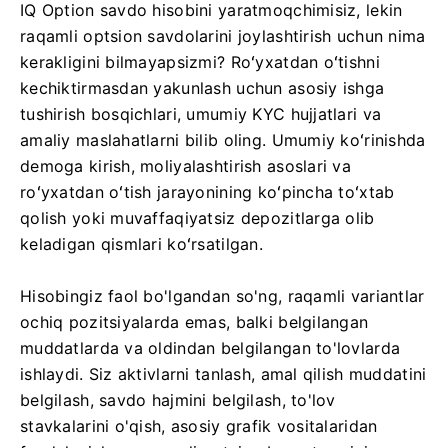
IQ Option savdo hisobini yaratmoqchimisiz, lekin
raqamli optsion savdolarini joylashtirish uchun nima
kerakligini bilmayapsizmi? Roʻyxatdan oʻtishni
kechiktirmasdan yakunlash uchun asosiy ishga
tushirish bosqichlari, umumiy KYC hujjatlari va
amaliy maslahatlarni bilib oling. Umumiy koʻrinishda
demoga kirish, moliyalashtirish asoslari va
roʻyxatdan oʻtish jarayonining koʻpincha toʻxtab
qolish yoki muvaffaqiyatsiz depozitlarga olib
keladigan qismlari koʻrsatilgan.
Hisobingiz faol bo'lgandan so'ng, raqamli variantlar
ochiq pozitsiyalarda emas, balki belgilangan
muddatlarda va oldindan belgilangan to'lovlarda
ishlaydi. Siz aktivlarni tanlash, amal qilish muddatini
belgilash, savdo hajmini belgilash, to'lov
stavkalarini o'qish, asosiy grafik vositalaridan