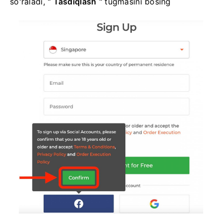
so'raladi, "
Tasdiqlash
" tugmasini bosing