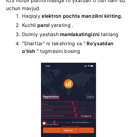
iOS mobil platformasiga ro'yxatdan o'tish ham siz
uchun mavjud.
Haqiqiy
elektron pochta manzilini kiriting.
Kuchli
parol
yarating .
Doimiy yashash
mamlakatingizni
tanlang
"Shartlar" ni tekshiring va "
Ro'yxatdan
o'tish
" tugmasini bosing