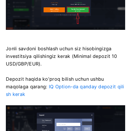
Jonli savdoni boshlash uchun siz hisobingizga
investitsiya qilishingiz kerak (Minimal depozit 10
USD/GBP/EUR).
Depozit haqida ko'proq bilish uchun ushbu
maqolaga qarang:
IQ Option-da qanday depozit qili
sh kerak