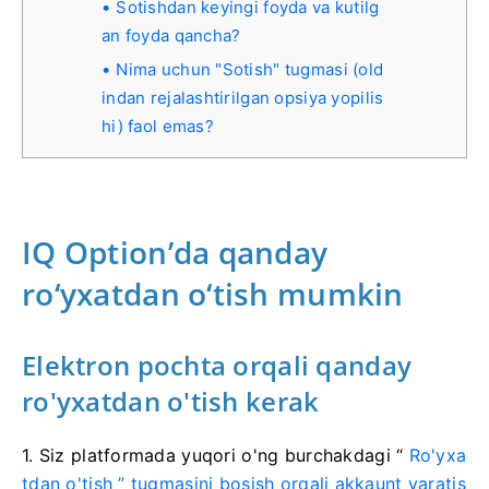
Sotishdan keyingi foyda va kutilg
an foyda qancha?
Nima uchun "Sotish" tugmasi (old
indan rejalashtirilgan opsiya yopilis
hi) faol emas?
IQ Option’da qanday
ro‘yxatdan o‘tish mumkin
Elektron pochta orqali qanday
ro'yxatdan o'tish kerak
1. Siz
platformada
yuqori o'ng burchakdagi “
Ro'yxa
tdan o'tish ” tugmasini bosish orqali akkaunt
yaratis