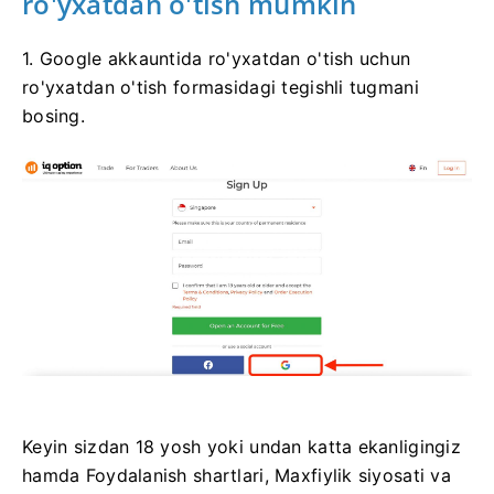
ro'yxatdan o'tish mumkin
1. Google akkauntida ro'yxatdan o'tish uchun
ro'yxatdan o'tish formasidagi tegishli tugmani
bosing.
Keyin sizdan 18 yosh yoki undan katta ekanligingiz
hamda Foydalanish shartlari, Maxfiylik siyosati va