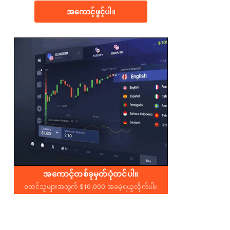
အကောင့်ဖွင့်ပါ။
အကောင့်တစ်ခုမှတ်ပုံတင်ပါ။
စတင်သူများအတွက် $10,000 အခမဲ့ရယူလိုက်ပါ။