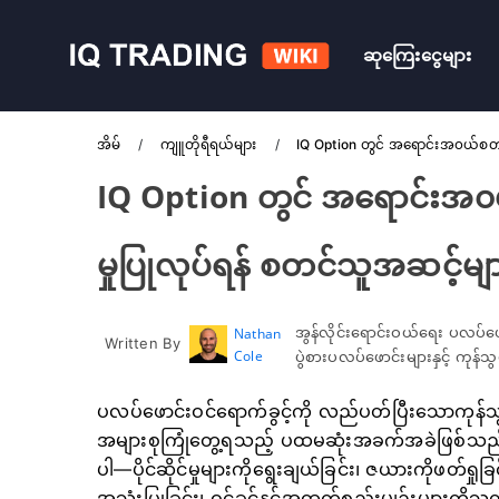
ဆုကြေးငွေများ
အိမ်
ကျူတိုရီရယ်များ
IQ Option တွင် အရောင်းအ၀ယ်စတင
IQ Option တွင် အရောင်းအ၀
မှုပြုလုပ်ရန် စတင်သူအဆင့်မျ
အွန်လိုင်းရောင်းဝယ်ရေး ပလပ်ဖ
Nathan
Written By
Cole
ပွဲစားပလပ်ဖောင်းများနှင့် ကုန
ပလပ်ဖောင်းဝင်ရောက်ခွင့်ကို လည်ပတ်ပြီးသောကုန်သွယ
အများစုကြုံတွေ့ရသည့် ပထမဆုံးအခက်အခဲဖြစ်သည်
ပါ—ပိုင်ဆိုင်မှုများကိုရွေးချယ်ခြင်း၊ ဇယားကိုဖတ်ရှုခ
အသုံးပြုခြင်း၊ ဝင်ခွင့်နှင့်အထွက်စည်းမျဉ်းများကို