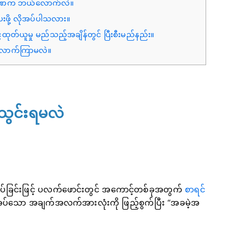
့ ပမာဏက ဘယ်လောက်လဲ။
းဖို့ လိုအပ်ပါသလား။
ေထုတ်ယူမှု မည်သည့်အချိန်တွင် ပြီးစီးမည်နည်း။
ယ်လောက်ကြာမလဲ။
းသွင်းရမလဲ
ှိပ်ခြင်းဖြင့် ပလက်ဖောင်းတွင် အကောင့်တစ်ခုအတွက်
စာရင်
အပ်သော အချက်အလက်အားလုံးကို ဖြည့်စွက်ပြီး “အခမဲ့အ