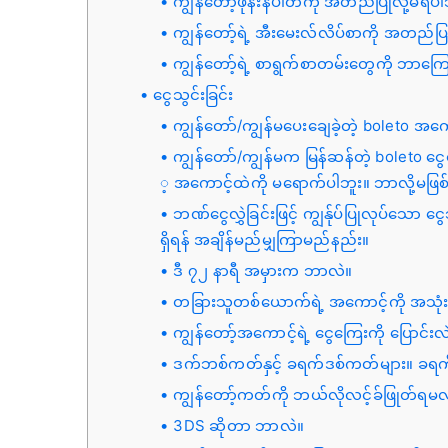
ကျွန်တော့်ဖုန်းနံပါတ်ကို အတည်ပြုလို့မရပါ
ကျွန်တော့်ရဲ့ အီးမေးလ်လိပ်စာကို အတည်ပြ
ကျွန်တော့်ရဲ့ စာရွက်စာတမ်းတွေကို ဘာကြော
ငွေသွင်းခြင်း
ကျွန်တော်/ကျွန်မပေးချေခဲ့တဲ့ boleto အ
ကျွန်တော်/ကျွန်မက မြန်ဆန်တဲ့ boleto ငွေ
့ အကောင့်ထဲကို မရောက်ပါဘူး။ ဘာလို့မဖြစ
ဘဏ်ငွေလွှဲခြင်းဖြင့် ကျွန်ုပ်ပြုလုပ်သော
ရှိရန် အချိန်မည်မျှကြာမည်နည်း။
ဒီ ၇၂ နာရီ အမှားက ဘာလဲ။
တခြားသူတစ်ယောက်ရဲ့ အကောင့်ကို အသုံးပြ
ကျွန်တော့်အကောင့်ရဲ့ ငွေကြေးကို ပြောင်
ဒက်ဘစ်ကတ်နှင့် ခရက်ဒစ်ကတ်များ။ ခရက်
ကျွန်တော့်ကတ်ကို ဘယ်လိုလင့်ခ်ဖြုတ်ရမလ
3DS ဆိုတာ ဘာလဲ။