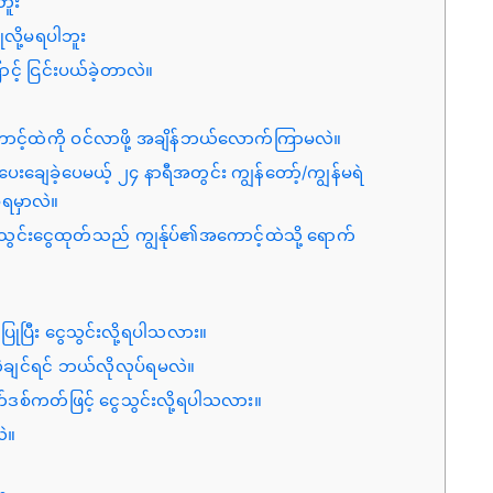
ဘူး
ုလို့မရပါဘူး
င့် ငြင်းပယ်ခဲ့တာလဲ။
ကောင့်ထဲကို ဝင်လာဖို့ အချိန်ဘယ်လောက်ကြာမလဲ။
ပေးချေခဲ့ပေမယ့် ၂၄ နာရီအတွင်း ကျွန်တော့်/ကျွန်မရဲ
်ရမှာလဲ။
 ငွေသွင်းငွေထုတ်သည် ကျွန်ုပ်၏အကောင့်ထဲသို့ ရောက်
ုပြီး ငွေသွင်းလို့ရပါသလား။
းလဲချင်ရင် ဘယ်လိုလုပ်ရမလဲ။
ဒစ်ကတ်ဖြင့် ငွေသွင်းလို့ရပါသလား။
ဲ။