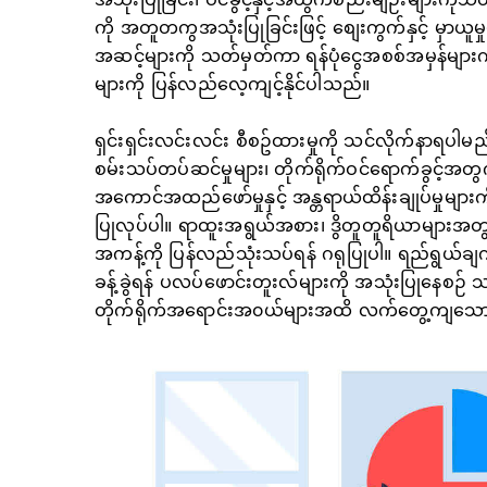
ကို အတူတကွအသုံးပြုခြင်းဖြင့် စျေးကွက်နှင့် မှာယူမှု
အဆင့်များကို သတ်မှတ်ကာ ရန်ပုံငွေအစစ်အမှန်များကို
များကို ပြန်လည်လေ့ကျင့်နိုင်ပါသည်။
ရှင်းရှင်းလင်းလင်း စီစဥ်ထားမှုကို သင်လိုက်နာရပါ
စမ်းသပ်တပ်ဆင်မှုများ၊ တိုက်ရိုက်ဝင်ရောက်ခွင့်အတွက
အကောင်အထည်ဖော်မှုနှင့် အန္တရာယ်ထိန်းချုပ်မှုမျ
ပြုလုပ်ပါ။ ရာထူးအရွယ်အစား၊ ဒွိတူတူရိယာများအတွက်
အကန့်ကို ပြန်လည်သုံးသပ်ရန် ဂရုပြုပါ။ ရည်ရွယ်ချက်မ
ခန့်ခွဲရန် ပလပ်ဖောင်းတူးလ်များကို အသုံးပြုနေစဉ်
တိုက်ရိုက်အရောင်းအ၀ယ်များအထိ လက်တွေ့ကျသော 