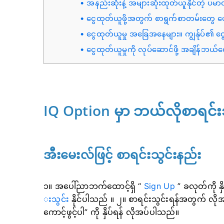
အနည်းဆုံးနဲ့ အများဆုံးထုတ်ယူနိုင်တဲ
ငွေထုတ်ယူဖို့အတွက် စာရွက်စာတမ်းတွေ ပေ
ငွေထုတ်ယူမှု အခြေအနေများ။ ကျွန်ုပ်၏ ငွ
ငွေထုတ်ယူမှုကို လုပ်ဆောင်ဖို့ အချိန်ဘ
IQ Option မှာ ဘယ်လိုစာရင်
အီးမေးလ်ဖြင့် စာရင်းသွင်းနည်း
၁။ အပေါ်ညာဘက်ထောင့်ရှိ “
Sign Up
” ခလုတ်ကို န
းသွင်း
နိုင်ပါသည် ။
၂။ စာရင်းသွင်းရန်အတွက် လို
ကောင့်ဖွင့်ပါ” ကို နှိပ်ရန် လိုအပ်ပါသည်။