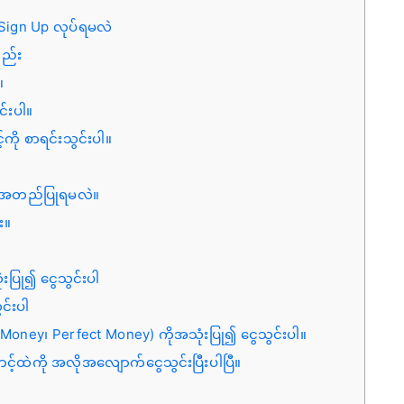
 Sign Up လုပ်ရမလဲ
နည်း
။
်းပါ။
်ကို စာရင်းသွင်းပါ။
ို အတည်ပြုရမလဲ။
း။
းပြု၍ ငွေသွင်းပါ
င်းပါ
bMoney၊ Perfect Money) ကိုအသုံးပြု၍ ငွေသွင်းပါ။
င့်ထဲကို အလိုအလျောက်ငွေသွင်းပြီးပါပြီ။