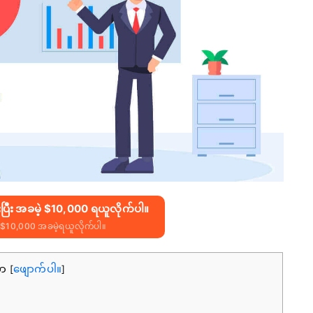
းပြီး အခမဲ့ $10,000 ရယူလိုက်ပါ။
$10,000 အခမဲ့ရယူလိုက်ပါ။
ကာ
ဖျောက်ပါ။
[
]