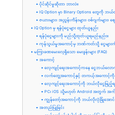
ပိုင်ဆိုင်မှုဆိုတာ ဘာလဲ။
IQ Option မှာ Binary Options တွေကို ဘယ်
ဇယားများ၊ အညွှန်းကိန်းများ၊ ဝစ်ဂျက်များ၊ ဈေး
IQ Option မှ ရန်ပုံငွေများ ထုတ်ယူနည်း
ရန်ပုံငွေများကို မည်သို့ထုတ်ယူရမည်နည်း။
ကုန်သွယ်မှုအကောင့်မှ ဘဏ်ကတ်သို့ ငွေများ
မကြာခဏမေးလေ့ရှိသော မေးခွန်းများ (FAQ)
အကောင့်
လေ့ကျင့်ရေးအကောင့်ကနေ ငွေဘယ်လောက်ရ
လက်တွေ့အကောင့်နှင့် တကယ့်အကောင့်ကို
လေ့ကျင့်ရေးအကောင့်ကို ဘယ်လိုငွေဖြည့်
PC၊ iOS သို့မဟုတ် Android အတွက် အက်
ကျွန်တော့်အကောင့်ကို ဘယ်လိုလုံခြုံအောင
အတည်ပြုခြင်း