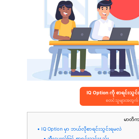
IQ Option ကို စာရင်းသွင်
စတင်သူများအတွက် 
မာတိ
IQ Option မှာ ဘယ်လိုစာရင်းသွင်းရမလဲ
အီးမေးလ်ဖြင့် စာရင်းသွင်းနည်း