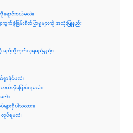
လိုရောင်းဝယ်မလဲ။
ကွက်ခွဲခြမ်းစိတ်ဖြာမှုများကို အသုံးပြုနည်း
ကို မည်သို့ထုတ်ယူရမည်နည်း။
ှာနိုင်မလဲ။
 ဘယ်လိုပြောင်းရမလဲ။
ရမလဲ။
ပ်များရှိပါသလား။
် လုပ်ရမလဲ။