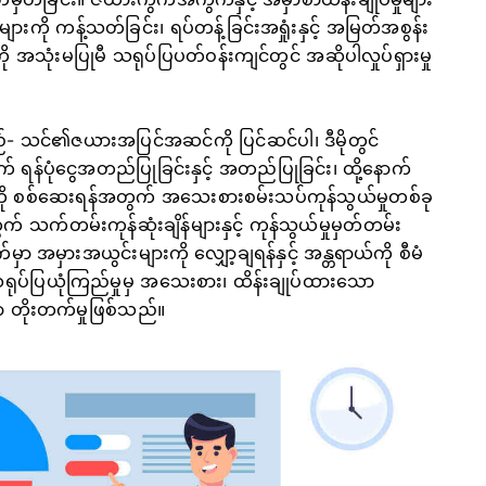
များကို ကန့်သတ်ခြင်း၊ ရပ်တန့်ခြင်းအရှုံးနှင့် အမြတ်အစွန်း
 အသုံးမပြုမီ သရုပ်ပြပတ်ဝန်းကျင်တွင် အဆိုပါလှုပ်ရှားမှု
မည်- သင်၏ဇယားအပြင်အဆင်ကို ပြင်ဆင်ပါ၊ ဒီမိုတွင်
် ရန်ပုံငွေအတည်ပြုခြင်းနှင့် အတည်ပြုခြင်း၊ ထို့နောက်
ားကို စစ်ဆေးရန်အတွက် အသေးစားစမ်းသပ်ကုန်သွယ်မှုတစ်ခု
 သက်တမ်းကုန်ဆုံးချိန်များနှင့် ကုန်သွယ်မှုမှတ်တမ်း
ှာ အမှားအယွင်းများကို လျှော့ချရန်နှင့် အန္တရာယ်ကို စီမံ
 သရုပ်ပြယုံကြည်မှုမှ အသေးစား၊ ထိန်းချုပ်ထားသော
တိုးတက်မှုဖြစ်သည်။