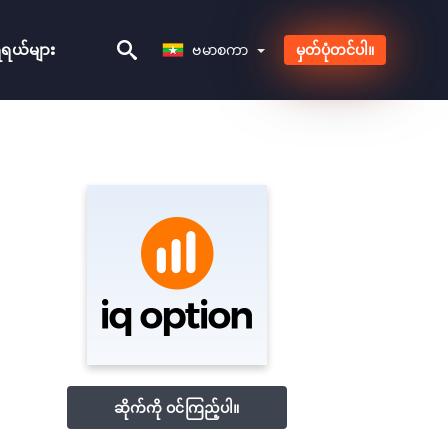
ဗမာစကာ
ီရယ်များ
ဗမာစကာ
မှတ်ပုံတင်ပါ။
ဆိုက်ကို ဝင်ကြည့်ပါ။