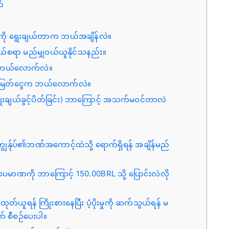
ယ်
်ကို ရွေးချယ်တာက ဘယ်အချိန်လဲ။
ယ်စရာ မည်မျှဝယ်ယူနိုင်သနည်း။
းက ဘယ်လောက်လဲ။
ှန်းအမြတ်ငွေက ဘယ်လောက်လဲ။
ေးချယ်ခွင့်ပိတ်ခြင်း) ဘာကြောင့် အသက်မဝင်တာလဲ
 ကျွန်ုပ်၏ဘဏ်အကောင့်ထဲသို့ ရောက်ရှိရန် အချိန်မည်
ပမာဏကို ဘာကြောင့် 150.00BRL သို့ ပြောင်းလဲလို
တ်ယူရန် ကြိုးစားနေပြီး ပံ့ပိုးမှုကို ဆက်သွယ်ရန် မ
် စီစဉ်ပေးပါ။