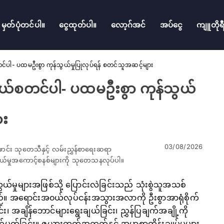
မှတ်ပုံတင်ပါ။
ငွေထုတ်ပါ။
လော့ဂ်အင်
အပ်ငွေ
ကျူတိုရ
်ပါ- ပထမဦးစွာ ကုန်သွယ်မှုပြုလုပ်ရန် စတင်သူအဆင့်များ
ယ်စတင်ပါ- ပထမဦးစွာ ကုန်သွယ်
ား
03/08/2026
ောင်း သုတေသီနှင့် လမ်းညွှန်စာရေးဆရာ
်သွယ်မှုအကောင့်စနစ်များကို သုတေသနလုပ်ပါ။
်မှုများအဖြစ်သို့ ပြောင်းလဲခြင်းသည် သုံးစွဲသူအသစ်
။ အရောင်းအ၀ယ်လုပ်ငန်းအသွားအလာကို ဦးစွာအာရုံစိုက်
ြင်း၊ အချိန်ဘောင်များရွေးချယ်ခြင်း၊ ညွှန်ပြချက်အချို့ကို
သတ်မှတ်ခြင်း။ ဇယားကွက်အကွက်နှင့် အမှာစာထိန်းချုပ်မှုများ