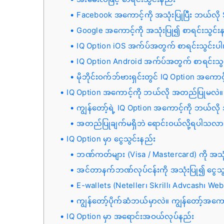
Facebook အကောင့်ကို အသုံးပြုပြီး ဘယ်လို
Google အကောင့်ကို အသုံးပြု၍ စာရင်းသွင်း
IQ Option iOS အက်ပ်အတွက် စာရင်းသွင်းပါ
IQ Option Android အက်ပ်အတွက် စာရင်းသွင
မိုဘိုင်းဝက်ဘ်ဗားရှင်းတွင် IQ Option အကောင့
IQ Option အကောင့်ကို ဘယ်လို အတည်ပြုမလဲ။
ကျွန်တော့်ရဲ့ IQ Option အကောင့်ကို ဘယ်လ
အတည်ပြုချက်မရှိဘဲ ရောင်းဝယ်လို့ရပါသလာ
IQ Option မှာ ငွေသွင်းနည်း
ဘဏ်ကတ်များ (Visa / Mastercard) ကို အသုံ
အင်တာနက်ဘဏ်လုပ်ငန်းကို အသုံးပြု၍ ငွေသွ
E-wallets (Neteller၊ Skrill၊ Advcash၊ We
ကျွန်တော့်ပိုက်ဆံဘယ်မှာလဲ။ ကျွန်တော့်အကော
IQ Option မှာ အရောင်းအဝယ်လုပ်နည်း