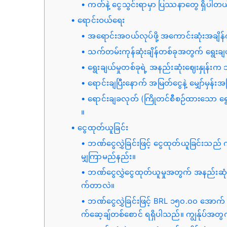
ကတ်နဲ့ ငွေသွင်းရာမှာ ပြဿနာတွေ ရှိပါတ
ရောင်းဝယ်ရေး
အရောင်းအဝယ်လုပ်ဖို့ အကောင်းဆုံးအချိန
သက်တမ်းကုန်ဆုံးချိန်တစ်ခုအတွက် ရွေးချ
ရွေးချယ်မှုတစ်ခုရဲ့ အနည်းဆုံးဈေးနှုန်
ရောင်းချပြီးနောက် အမြတ်ငွေနဲ့ မျှော်မ
ရောင်းချခလုတ် (ကြိုတင်စီစဉ်ထားသော ရွ
။
ငွေထုတ်ယူခြင်း
ဘဏ်ငွေလွှဲခြင်းဖြင့် ငွေထုတ်ယူခြင်းသည်
မျှကြာမည်နည်း။
ဘဏ်ငွေလွှဲငွေထုတ်ယူမှုအတွက် အနည်းဆုံး
က်တာလဲ။
ဘဏ်ငွေလွှဲခြင်းဖြင့် BRL ၁၅၀.၀၀ အောက် ထု
က်ဆေ့ချ်တစ်စောင် ရရှိပါသည်။ ကျွန်ုပ်အတွက