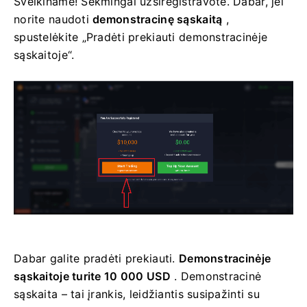
Sveikiname! Sėkmingai užsiregistravote. Dabar, jei
norite naudoti
demonstracinę sąskaitą
,
spustelėkite „Pradėti prekiauti demonstracinėje
sąskaitoje“.
Dabar galite pradėti prekiauti.
Demonstracinėje
sąskaitoje turite 10 000 USD
. Demonstracinė
sąskaita – tai įrankis, leidžiantis susipažinti su