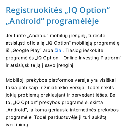
Registruokitės „IQ Option“
„Android“ programėlėje
Jei turite „Android“ mobilųjį įrenginį, turėsite
atsisiųsti oficialią „IQ Option“ mobiliąją programėlę
iš „Google Play“ arba
čia
. Tiesiog ieškokite
programėlės „IQ Option - Online Investing Platform“
ir atsisiųskite ją į savo įrenginį.
Mobilioji prekybos platformos versija yra visiškai
tokia pati kaip ir žiniatinklio versija. Todėl nekils
jokių problemų prekiaujant ir pervedant lėšas. Be
to, „IQ Option“ prekybos programėlė, skirta
„Android“, laikoma geriausia internetinės prekybos
programėle. Todėl parduotuvėje ji turi aukštą
įvertinimą.