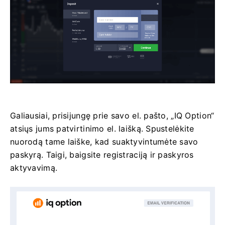
Galiausiai, prisijungę prie savo el. pašto, „IQ Option“
atsiųs jums patvirtinimo el. laišką. Spustelėkite
nuorodą tame laiške, kad suaktyvintumėte savo
paskyrą. Taigi, baigsite registraciją ir paskyros
aktyvavimą.