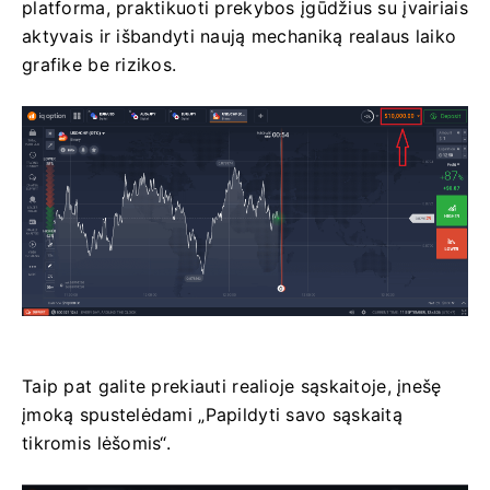
platforma, praktikuoti prekybos įgūdžius su įvairiais
aktyvais ir išbandyti naują mechaniką realaus laiko
grafike be rizikos.
Taip pat galite prekiauti realioje sąskaitoje, įnešę
įmoką spustelėdami „Papildyti savo sąskaitą
tikromis lėšomis“.