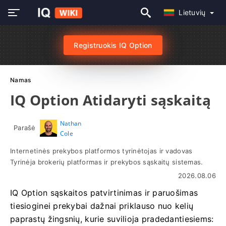
Lietuvių
Registruokis IQ Option
Namas
IQ Option Atidaryti sąskaitą
Nathan
Parašė
Cole
Internetinės prekybos platformos tyrinėtojas ir vadovas
Tyrinėja brokerių platformas ir prekybos sąskaitų sistemas.
2026.08.06
IQ Option sąskaitos patvirtinimas ir paruošimas
tiesioginei prekybai dažnai priklauso nuo kelių
paprastų žingsnių, kurie suvilioja pradedantiesiems: