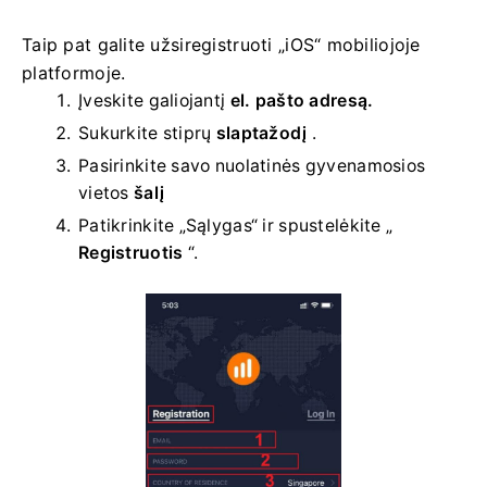
Taip pat galite užsiregistruoti „iOS“ mobiliojoje
platformoje.
Įveskite galiojantį
el. pašto adresą.
Sukurkite stiprų
slaptažodį
.
Pasirinkite savo
nuolatinės gyvenamosios
vietos
šalį
Patikrinkite „Sąlygas“ ir spustelėkite „
Registruotis
“.