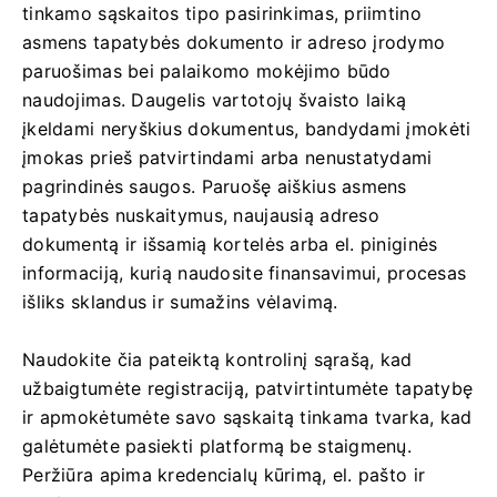
tinkamo sąskaitos tipo pasirinkimas, priimtino
asmens tapatybės dokumento ir adreso įrodymo
paruošimas bei palaikomo mokėjimo būdo
naudojimas. Daugelis vartotojų švaisto laiką
įkeldami neryškius dokumentus, bandydami įmokėti
įmokas prieš patvirtindami arba nenustatydami
pagrindinės saugos. Paruošę aiškius asmens
tapatybės nuskaitymus, naujausią adreso
dokumentą ir išsamią kortelės arba el. piniginės
informaciją, kurią naudosite finansavimui, procesas
išliks sklandus ir sumažins vėlavimą.
Naudokite čia pateiktą kontrolinį sąrašą, kad
užbaigtumėte registraciją, patvirtintumėte tapatybę
ir apmokėtumėte savo sąskaitą tinkama tvarka, kad
galėtumėte pasiekti platformą be staigmenų.
Peržiūra apima kredencialų kūrimą, el. pašto ir