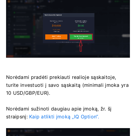
Norėdami pradėti prekiauti realioje sąskaitoje,
turite investuoti į savo sąskaitą (minimali įmoka yra
10 USD/GBP/EUR).
Norėdami sužinoti daugiau apie įmoką, žr. šį
straipsnį:
Kaip atlikti įmoką „IQ Option“.