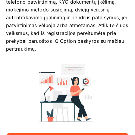
telefono patvirtinimą, KYC dokumentų įkėlimą,
mokėjimo metodo susiejimą, dviejų veiksnių
autentifikavimo įgalinimą ir bendrus pataisymus, jei
patvirtinimas vėluoja arba atmetamas. Atlikite šiuos
veiksmus, kad iš registracijos pereitumėte prie
prekybai paruoštos IQ Option paskyros su mažiau
pertraukimų.