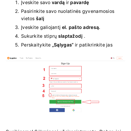
Įveskite savo
vardą
ir
pavardę
Pasirinkite savo
nuolatinės gyvenamosios
vietos
šalį
Įveskite galiojantį
el. pašto adresą.
Sukurkite stiprų
slaptažodį
.
Perskaitykite
„Sąlygas“
ir patikrinkite jas