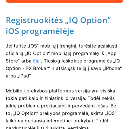
Registruokitės „IQ Option“
iOS programėlėje
Jei turite „iOS“ mobilųjį įrenginį, turėsite atsisiųsti
oficialią „IQ Option“ mobiliąją programėlę iš „App
Store“ arba
čia
. Tiesiog ieškokite programėlės „IQ
Option - FX Broker“ ir atsisiųskite ją į savo „iPhone“
arba „iPad“.
Mobilioji prekybos platformos versija yra visiškai
tokia pati kaip ir žiniatinklio versija. Todėl nekils
jokių problemų prekiaujant ir pervedant lėšas. Be
to, „IQ Option“ prekybos programėlė, skirta „iOS“,
laikoma geriausia internetinei prekybai. Todėl
parduotuvėje ji turi aukštą įvertinimą.