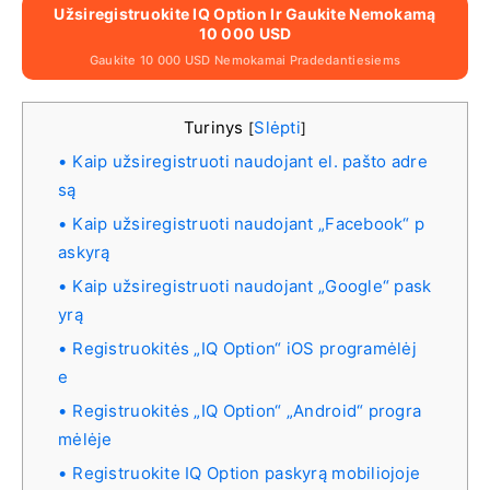
Užsiregistruokite IQ Option Ir Gaukite Nemokamą
10 000 USD
Gaukite 10 000 USD Nemokamai Pradedantiesiems
Turinys
Slėpti
[
]
Kaip užsiregistruoti naudojant el. pašto adre
są
Kaip užsiregistruoti naudojant „Facebook“ p
askyrą
Kaip užsiregistruoti naudojant „Google“ pask
yrą
Registruokitės „IQ Option“ iOS programėlėj
e
Registruokitės „IQ Option“ „Android“ progra
mėlėje
Registruokite IQ Option paskyrą mobiliojoje