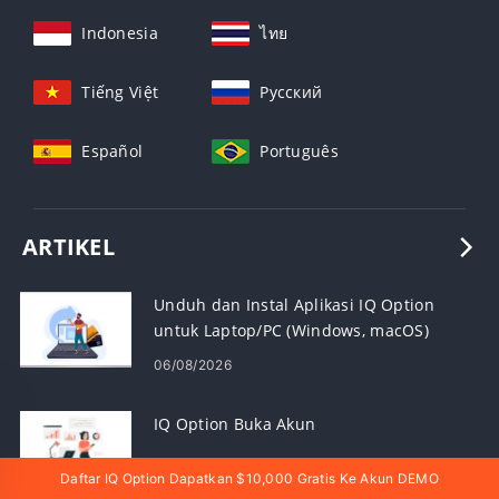
Indonesia
ไทย
Tiếng Việt
Русский
Español
Português
ARTIKEL
Unduh dan Instal Aplikasi IQ Option
untuk Laptop/PC (Windows, macOS)
06/08/2026
IQ Option Buka Akun
Daftar IQ Option Dapatkan $10,000 Gratis Ke Akun DEMO
06/08/2026