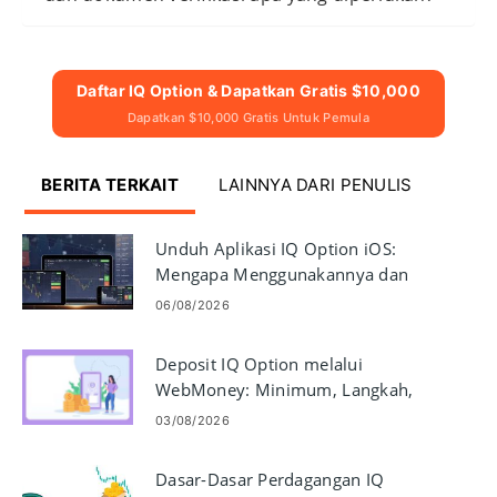
Daftar IQ Option & Dapatkan Gratis $10,000
Dapatkan $10,000 Gratis Untuk Pemula
BERITA TERKAIT
LAINNYA DARI PENULIS
Unduh Aplikasi IQ Option iOS:
Mengapa Menggunakannya dan
Cara Menginstalnya
06/08/2026
Deposit IQ Option melalui
WebMoney: Minimum, Langkah,
dan Waktu
03/08/2026
Dasar-Dasar Perdagangan IQ