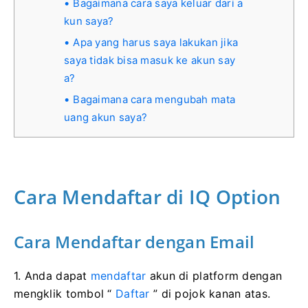
Bagaimana cara saya keluar dari a
kun saya?
Apa yang harus saya lakukan jika
saya tidak bisa masuk ke akun say
a?
Bagaimana cara mengubah mata
uang akun saya?
Cara Mendaftar di IQ Option
Cara Mendaftar dengan Email
1. Anda dapat
mendaftar
akun di platform dengan
mengklik tombol “
Daftar
” di pojok kanan atas.