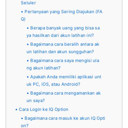
Seluler
Pertanyaan yang Sering Diajukan (FA
Q)
Berapa banyak uang yang bisa sa
ya hasilkan dari akun latihan ini?
Bagaimana cara beralih antara ak
un latihan dan akun sungguhan?
Bagaimana cara saya mengisi ula
ng akun latihan?
Apakah Anda memiliki aplikasi unt
uk PC, iOS, atau Android?
Bagaimana cara mengamankan ak
un saya?
Cara Login ke IQ Option
Bagaimana cara masuk ke akun IQ Opti
on?