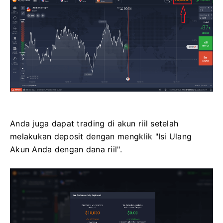
Anda juga dapat trading di akun riil setelah
melakukan deposit dengan mengklik "Isi Ulang
Akun Anda dengan dana riil".