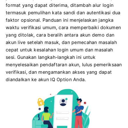
format yang dapat diterima, ditambah alur login
termasuk pemulihan kata sandi dan autentikasi dua
faktor opsional. Panduan ini menjelaskan jangka
waktu verifikasi umum, cara memperbaiki dokumen
yang ditolak, cara beralih antara akun demo dan
akun live setelah masuk, dan pemecahan masalah
cepat untuk kesalahan login umum dan masalah
sesi. Gunakan langkah-langkah ini untuk
menyelesaikan pendaftaran akun, lulus pemeriksaan
verifikasi, dan mengamankan akses yang dapat
diandalkan ke akun IQ Option Anda.