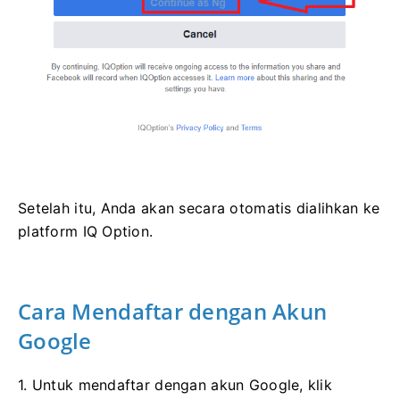
Setelah itu, Anda akan secara otomatis dialihkan ke
platform IQ Option.
Cara Mendaftar dengan Akun
Google
1. Untuk mendaftar dengan akun Google, klik