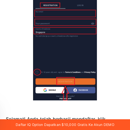
Selamat! Anda telah berhasil mendaftar, klik
Daftar IQ Option Dapatkan $10,000 Gratis Ke Akun DEMO
"Latihan Trading" untuk Trading dengan Akun