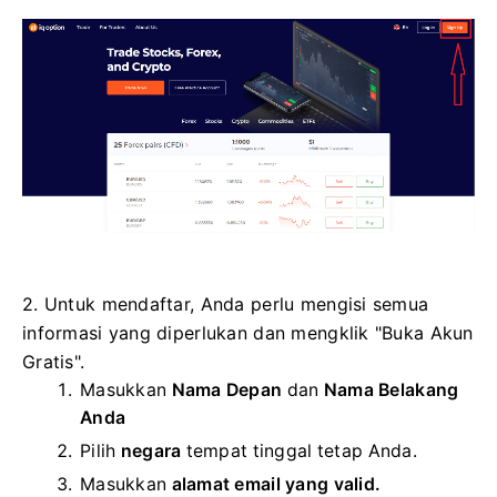
2. Untuk mendaftar, Anda perlu mengisi semua
informasi yang diperlukan dan mengklik "Buka Akun
Gratis".
Masukkan
Nama Depan
dan
Nama Belakang
Anda
Pilih
negara
tempat tinggal tetap Anda.
Masukkan
alamat email yang valid.