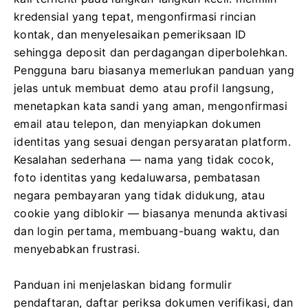
kredensial yang tepat, mengonfirmasi rincian
kontak, dan menyelesaikan pemeriksaan ID
sehingga deposit dan perdagangan diperbolehkan.
Pengguna baru biasanya memerlukan panduan yang
jelas untuk membuat demo atau profil langsung,
menetapkan kata sandi yang aman, mengonfirmasi
email atau telepon, dan menyiapkan dokumen
identitas yang sesuai dengan persyaratan platform.
Kesalahan sederhana — nama yang tidak cocok,
foto identitas yang kedaluwarsa, pembatasan
negara pembayaran yang tidak didukung, atau
cookie yang diblokir — biasanya menunda aktivasi
dan login pertama, membuang-buang waktu, dan
menyebabkan frustrasi.
Panduan ini menjelaskan bidang formulir
pendaftaran, daftar periksa dokumen verifikasi, dan