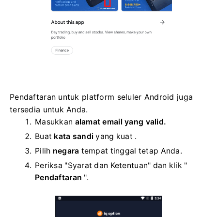
Pendaftaran untuk platform seluler Android juga
tersedia untuk Anda.
Masukkan
alamat email yang valid.
Buat
kata sandi
yang kuat .
Pilih
negara
tempat tinggal tetap Anda.
Periksa "Syarat dan Ketentuan" dan klik "
Pendaftaran
".