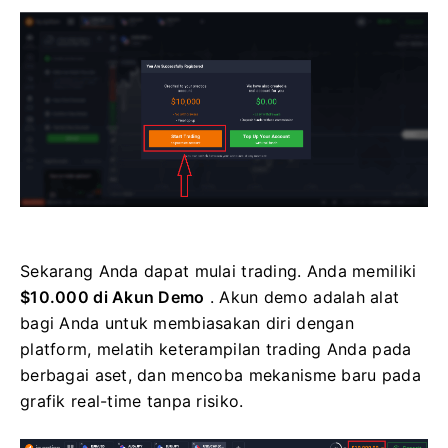
Sekarang Anda dapat mulai trading. Anda memiliki
$10.000 di Akun Demo
. Akun demo adalah alat
bagi Anda untuk membiasakan diri dengan
platform, melatih keterampilan trading Anda pada
berbagai aset, dan mencoba mekanisme baru pada
grafik real-time tanpa risiko.