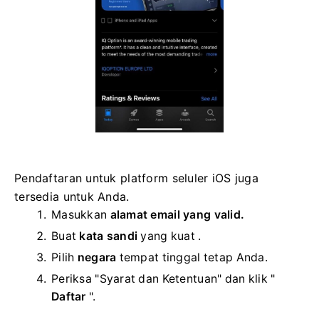
Pendaftaran untuk platform seluler iOS juga
tersedia untuk Anda.
Masukkan
alamat email yang valid.
Buat
kata sandi
yang kuat .
Pilih
negara
tempat tinggal tetap Anda.
Periksa "Syarat dan Ketentuan" dan klik "
Daftar
".