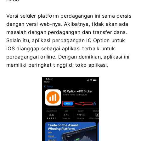
Versi seluler platform perdagangan ini sama persis
dengan versi web-nya. Akibatnya, tidak akan ada
masalah dengan perdagangan dan transfer dana.
Selain itu, aplikasi perdagangan IQ Option untuk
iOS dianggap sebagai aplikasi terbaik untuk
perdagangan online. Dengan demikian, aplikasi ini
memiliki peringkat tinggi di toko aplikasi.