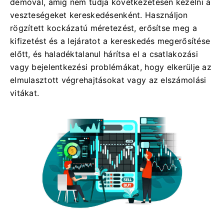
demóval, amíg nem tudja következetesen kezelni a
veszteségeket kereskedésenként. Használjon
rögzített kockázatú méretezést, erősítse meg a
kifizetést és a lejáratot a kereskedés megerősítése
előtt, és haladéktalanul hárítsa el a csatlakozási
vagy bejelentkezési problémákat, hogy elkerülje az
elmulasztott végrehajtásokat vagy az elszámolási
vitákat.