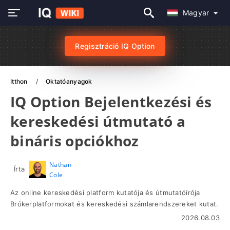
Magyar
Regisztráció IQ Option
Itthon
Oktatóanyagok
IQ Option Bejelentkezési és
kereskedési útmutató a
bináris opciókhoz
Nathan
Írta
Cole
Az online kereskedési platform kutatója és útmutatóírója
Brókerplatformokat és kereskedési számlarendszereket kutat.
2026.08.03