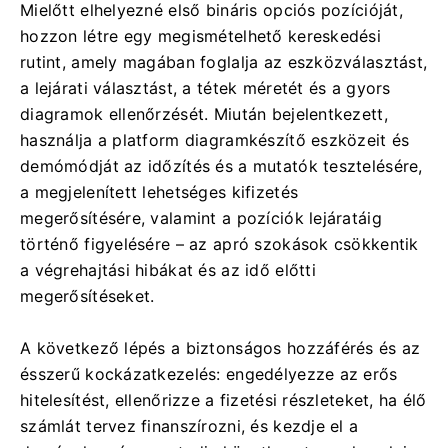
Mielőtt elhelyezné első bináris opciós pozícióját,
hozzon létre egy megismételhető kereskedési
rutint, amely magában foglalja az eszközválasztást,
a lejárati választást, a tétek méretét és a gyors
diagramok ellenőrzését. Miután bejelentkezett,
használja a platform diagramkészítő eszközeit és
demómódját az időzítés és a mutatók tesztelésére,
a megjelenített lehetséges kifizetés
megerősítésére, valamint a pozíciók lejáratáig
történő figyelésére – az apró szokások csökkentik
a végrehajtási hibákat és az idő előtti
megerősítéseket.
A következő lépés a biztonságos hozzáférés és az
ésszerű kockázatkezelés: engedélyezze az erős
hitelesítést, ellenőrizze a fizetési részleteket, ha élő
számlát tervez finanszírozni, és kezdje el a