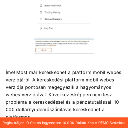
Íme! Most már kereskedhet a platform mobil webes
verziójáról. A kereskedési platform mobil webes
verziója pontosan megegyezik a hagyományos
webes verziójával. Következésképpen nem lesz
probléma a kereskedéssel és a pénzátutalással. 10
000 dollárnyi demószámlával kereskedhet a
platformon.
Regisztráljon IQ Option Ingyenesen 10 000 Dollárt Kap A DEMO Számlára