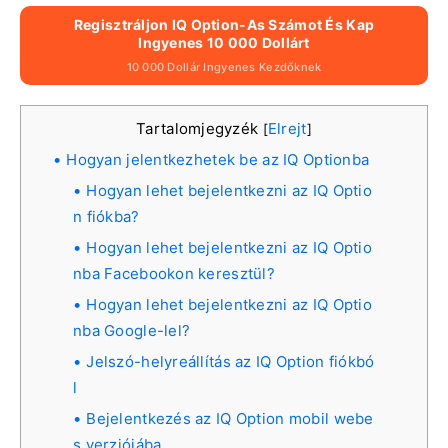
Regisztráljon IQ Option-As Számot És Kap
Ingyenes 10 000 Dollárt
10 000 Dollár Ingyenes Kezdőknek
Tartalomjegyzék
Elrejt
[
]
Hogyan jelentkezhetek be az IQ Optionba
Hogyan lehet bejelentkezni az IQ Optio
n fiókba?
Hogyan lehet bejelentkezni az IQ Optio
nba Facebookon keresztül?
Hogyan lehet bejelentkezni az IQ Optio
nba Google-lel?
Jelszó-helyreállítás az IQ Option fiókbó
l
Bejelentkezés az IQ Option mobil webe
s verziójába