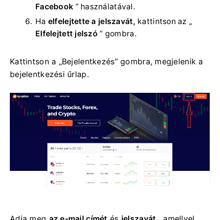
Facebook
” használatával.
Ha
elfelejtette a jelszavát,
kattintson az „
Elfelejtett jelszó
” gombra.
Kattintson a „Bejelentkezés” gombra, megjelenik a
bejelentkezési űrlap.
Adja meg
az e-mail címét
és
jelszavát
, amellyel