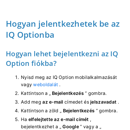
Hogyan jelentkezhetek be az
IQ Optionba
Hogyan lehet bejelentkezni az IQ
Option fiókba?
Nyisd meg az IQ Option mobilalkalmazását
vagy
weboldalát
.
Kattintson a „
Bejelentkezés
” gombra.
Add meg
az e-mail
címedet és
jelszavadat
.
Kattintson a zöld „
Bejelentkezés
” gombra.
Ha
elfelejtette az e-mail címét
,
bejelentkezhet a „
Google
” vagy a „