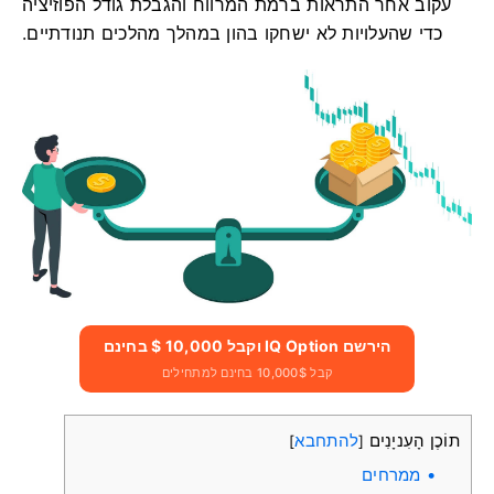
עקוב אחר התראות ברמת המרווח והגבלת גודל הפוזיציה
כדי שהעלויות לא ישחקו בהון במהלך מהלכים תנודתיים.
הירשם IQ Option וקבל 10,000 $ בחינם
קבל 10,000$ בחינם למתחילים
תוֹכֶן הָעִניָנִים
להתחבא
]
[
ממרחים