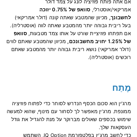
אם אתה פותח פוזיציה לונג על צמד דולר
אמריקאי/אוסטרלי,
סוואפ של 0.75% יזוכה
לחשבונך,
מכיוון שהמטבע שאתה קונה (דולר אמריקאי)
בעל ריבית גבוהה יותר מהמטבע שאתה לווה (אוסטרליה).
אם תפתחו פוזיציית שורט על אותו צמד מטבעות,
סוואפ
של 1.25% יחויב מחשבונכם,
מכיוון שהמטבע שאתם לווים
(דולר אמריקאי) נושא ריבית גבוהה יותר מהמטבע שאתם
רוכשים (אוסטרליה).
מֶתַח
מרג'ין הוא סכום הכסף הנדרש לסוחר כדי לפתוח פוזיציה
ממונפת. מרג'ין מאפשר לך לסחור עם מינוף, שהוא למעשה
שימוש בכספים שאולים מברוקר על מנת להגדיל את גודל
העסקאות שלך.
כדי לחשב מרג'ין בפלטפורמת IQ Option, השתמש