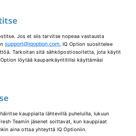
itse
titse. Jos et siis tarvitse nopeaa vastausta
en
support@iqoption.com
.
IQ Option suosittelee
töä. Tarkoitan sitä sähköpostiosoitetta, jota käytit
Q Option löytää kaupankäyntitilisi käyttämäsi
se
äiritse kauppiaita lähtevillä puheluilla, lukuun
Fresh Teamin jäsenet soittavat, kun kauppiaat
kin aina ottaa yhteyttä IQ Optioniin.