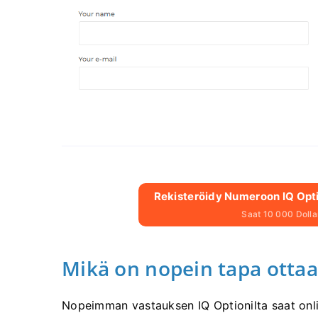
Rekisteröidy Numeroon IQ Optio
Saat 10 000 Dollari
Mikä on nopein tapa ottaa
Nopeimman vastauksen IQ Optionilta saat onli