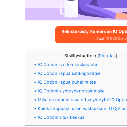
Rekisteröidy Numeroon IQ Optio
Saat 10 000 Dollari
Sisällysluettelo
Piilottaa
[
]
IQ Option -verkkokeskustelu
IQ Option -apua sähköpostitse
IQ Option -apua puhelimitse
IQ Optionin yhteydenottolomake
Mikä on nopein tapa ottaa yhteyttä IQ Optio
Kuinka nopeasti saan vastauksen IQ Option
IQ Optionin tukikeskus