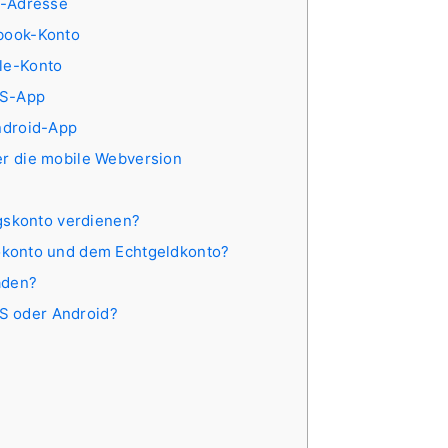
il-Adresse
ebook-Konto
gle-Konto
iOS-App
Android-App
ber die mobile Webversion
gskonto verdienen?
konto und dem Echtgeldkonto?
aden?
OS oder Android?