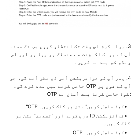
3. براہ کرم اس وقت تک انتظار کریں جب تک سسٹم
آپ کے بینک اکاؤنٹ سے منسلک ہو رہا ہو اور اس
ونڈو کو بند نہ کریں۔
4. پھر آپ کو ٹرانزیکشن آئی ڈی نظر آئے گی، جو
آپ کے فون پر OTP حاصل کرنے میں مدد کرے گی۔
OTP کوڈ حاصل کرنا بہت آسان ہے:
"OTP کوڈ حاصل کریں" بٹن پر کلک کریں۔
ٹرانزیکشن ID درج کریں اور "تصدیق" بٹن پر
کلک کریں۔
OTP کوڈ حاصل کریں۔