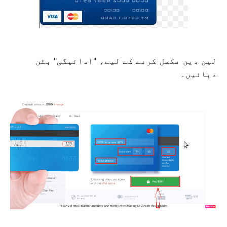
لین دین مکمل کرنے کے لیے، "ادائیگی" بٹن
دبائیں۔