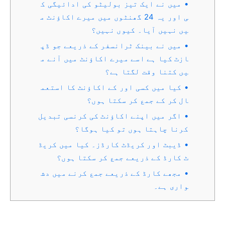
میں نے ایک تیز بولیٹو کی ادائیگی ک
ی اور یہ 24 گھنٹوں میں میرے اکاؤنٹ م
یں نہیں آیا۔ کیوں نہیں؟
میں نے بینک ٹرانسفر کے ذریعے جو ڈپ
ازٹ کیا ہے اسے میرے اکاؤنٹ میں آنے م
یں کتنا وقت لگتا ہے؟
کیا میں کسی اور کے اکاؤنٹ کا استعم
ال کر کے جمع کر سکتا ہوں؟
اگر میں اپنے اکاؤنٹ کی کرنسی تبدیل
کرنا چاہتا ہوں تو کیا ہوگا؟
ڈیبٹ اور کریڈٹ کارڈز۔ کیا میں کریڈ
ٹ کارڈ کے ذریعے جمع کر سکتا ہوں؟
مجھے کارڈ کے ذریعے جمع کرنے میں دش
واری ہے۔