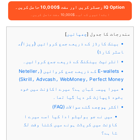
IQ Option رجسٹر کریں اور مفت $10,000 حاصل کریں۔
ابتدائیوں کے لیے $10,000 مفت حاصل کریں۔
مندرجات کا جدول
چھپائیں
]
[
بینک کارڈز کے ذریعے جمع کروائیں (ویزا/م
اسٹر کارڈ)
انٹرنیٹ بینکنگ کے ذریعے جمع کروائیں۔
E-wallets کے ذریعے جمع کروائیں (Neteller،
Skrill، Advcash، WebMoney، Perfect Money)
میرا پیسہ کہاں ہے؟ میرے اکاؤنٹ میں خود
بخود ڈیپازٹ کر دیا گیا تھا۔
اکثر پوچھے گئے سوالات (FAQ)
میں نے جو بولیٹو ادا کیا اسے میرے ا
کاؤنٹ میں کریڈٹ ہونے میں کتنا وقت لگ
تا ہے؟