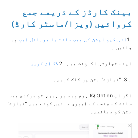
بینک کارڈز کے ذریعے جمع
کروائیں (ویزا/ماسٹر کارڈ)
1.
آئی کیو آپشن کی ویب سائٹ یا موبائل ایپ
پر
جائیں ۔
اپنے تجارتی اکاؤنٹ میں
2.
لاگ ان کریں
۔ 3. "ڈپازٹ" بٹن پر کلک کریں۔
اگر آپ IQ Option ہوم پیج پر ہیں، تو مرکزی ویب
سائٹ کے صفحے کے اوپری دائیں کونے میں "ڈپازٹ"
بٹن کو دبائیں۔