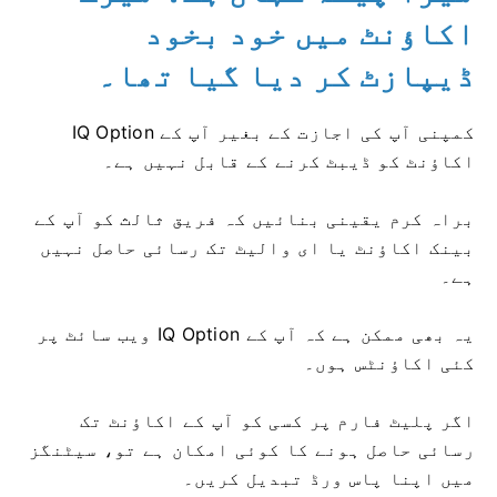
اکاؤنٹ میں خود بخود
ڈیپازٹ کر دیا گیا تھا۔
IQ Option کمپنی آپ کی اجازت کے بغیر آپ کے
اکاؤنٹ کو ڈیبٹ کرنے کے قابل نہیں ہے۔
براہ کرم یقینی بنائیں کہ فریق ثالث کو آپ کے
بینک اکاؤنٹ یا ای والیٹ تک رسائی حاصل نہیں
ہے۔
یہ بھی ممکن ہے کہ آپ کے IQ Option ویب سائٹ پر
کئی اکاؤنٹس ہوں۔
اگر پلیٹ فارم پر کسی کو آپ کے اکاؤنٹ تک
رسائی حاصل ہونے کا کوئی امکان ہے تو، سیٹنگز
میں اپنا پاس ورڈ تبدیل کریں۔