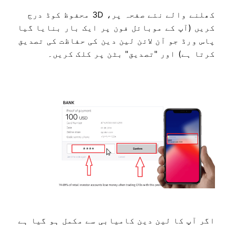
کھلنے والے نئے صفحہ پر، 3D محفوظ کوڈ درج
کریں (آپ کے موبائل فون پر ایک بار بنایا گیا
پاس ورڈ جو آن لائن لین دین کی حفاظت کی تصدیق
کرتا ہے) اور "تصدیق" بٹن پر کلک کریں۔
اگر آپ کا لین دین کامیابی سے مکمل ہو گیا ہے