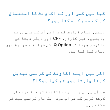
کیا میں کسی اور کے اکاؤنٹ کا استعمال
کر کے جمع کر سکتا ہوں؟
نہیں، تمام ڈپازٹ کے ذرائع آپ کے پاس ہونے
چاہئیں، نیز کارڈز، CPF اور دیگر ڈیٹا کی
ملکیت، جیسا کہ IQ Option کی شرائط و ضوابط میں
بیان کیا گیا ہے۔
اگر میں اپنے اکاؤنٹ کی کرنسی تبدیل
کرنا چاہتا ہوں تو کیا ہوگا؟
جب آپ پہلی بار اپنے اکاؤنٹ کو فنڈ دینے کی
کوشش کریں گے تو آپ صرف ایک بار کرنسی سیٹ کر
سکتے ہیں۔