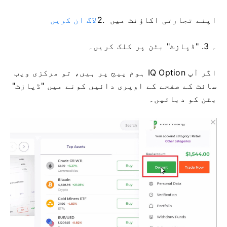
اپنے تجارتی اکاؤنٹ میں
2.
لاگ ان کریں
۔ 3. "ڈپازٹ" بٹن پر کلک کریں۔
اگر آپ IQ Option ہوم پیج پر ہیں، تو مرکزی ویب
سائٹ کے صفحے کے اوپری دائیں کونے میں "ڈپازٹ"
بٹن کو دبائیں۔