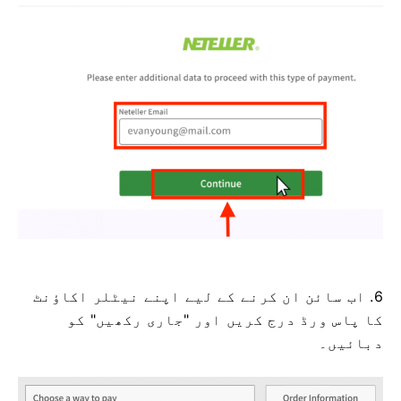
6. اب سائن ان کرنے کے لیے اپنے نیٹلر اکاؤنٹ
کا پاس ورڈ درج کریں اور "جاری رکھیں" کو
دبائیں۔