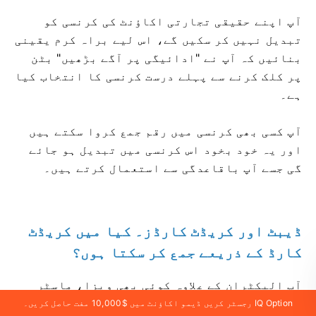
آپ اپنے حقیقی تجارتی اکاؤنٹ کی کرنسی کو
تبدیل نہیں کر سکیں گے، اس لیے براہ کرم یقینی
بنائیں کہ آپ نے "ادائیگی پر آگے بڑھیں" بٹن
پر کلک کرنے سے پہلے درست کرنسی کا انتخاب کیا
ہے۔
آپ کسی بھی کرنسی میں رقم جمع کروا سکتے ہیں
اور یہ خود بخود اس کرنسی میں تبدیل ہو جائے
گی جسے آپ باقاعدگی سے استعمال کرتے ہیں۔
ڈیبٹ اور کریڈٹ کارڈز۔ کیا میں کریڈٹ
کارڈ کے ذریعے جمع کر سکتا ہوں؟
آپ الیکٹران کے علاوہ کوئی بھی ویزا، ماسٹر
کارڈ، یا Maestro (صرف CVV کے ساتھ) ڈیبٹ یا
IQ Option رجسٹر کریں ڈیمو اکاؤنٹ میں $10,000 مفت حاصل کریں۔