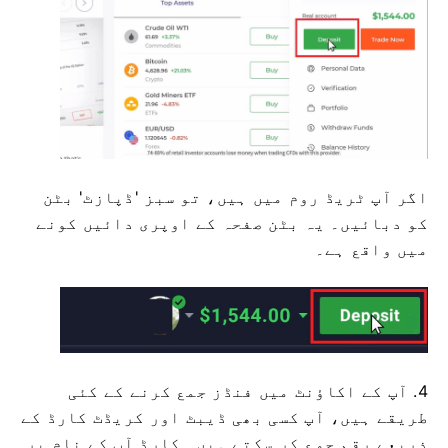
اگر آپ ٹریڈ روم میں ہیں، تو سبز 'ڈپازٹ' بٹن
کو دبائیں۔ یہ بٹن صفحہ کے اوپری دائیں کونے
میں واقع ہے۔
4. آپ کے اکاؤنٹ میں فنڈز جمع کرنے کے کئی
طریقے ہیں، آپ کسی بھی ڈیبٹ اور کریڈٹ کارڈ کے
ذریعے رقم جمع کر سکتے ہیں۔ کارڈ آپ کے نام پر