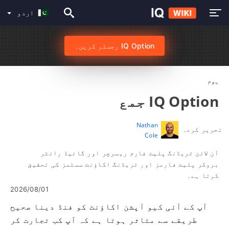
اردو
IQ Option رجسٹر کریں۔
ہوم
IQ Option جمع
Nathan
تحریر کردہ
Cole
آن لائن ٹریڈنگ پلیٹ فارم ریسرچر اور گائیڈ رائٹر
بروکر پلیٹ فارمز اور ٹریڈنگ اکاؤنٹ سسٹمز کی تحقیق
کرتا ہے۔
2026/08/01
آپ کے آئی کیو آپشن اکاؤنٹ کو فنڈ دینا صحیح
طریقے سے متاثر ہوتا ہے کہ آپ کب تجارت کر