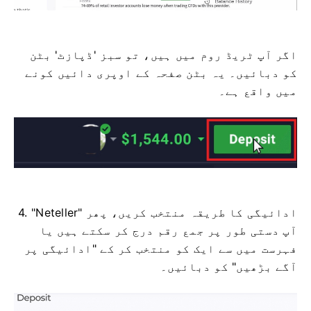
اگر آپ ٹریڈ روم میں ہیں، تو سبز 'ڈپازٹ' بٹن
کو دبائیں۔ یہ بٹن صفحہ کے اوپری دائیں کونے
میں واقع ہے۔
4. "Neteller" ادائیگی کا طریقہ منتخب کریں، پھر
آپ دستی طور پر جمع رقم درج کر سکتے ہیں یا
فہرست میں سے ایک کو منتخب کر کے "ادائیگی پر
آگے بڑھیں" کو دبائیں۔