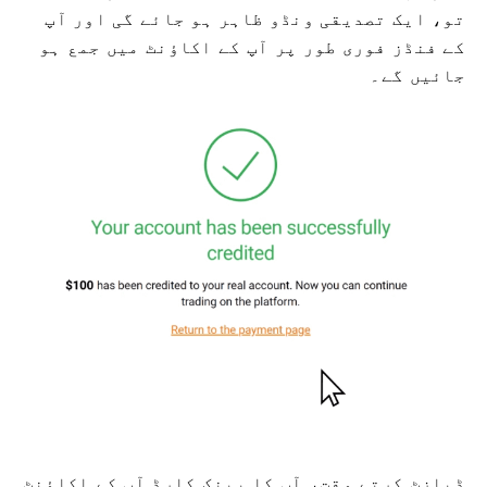
تو، ایک تصدیقی ونڈو ظاہر ہو جائے گی اور آپ
کے فنڈز فوری طور پر آپ کے اکاؤنٹ میں جمع ہو
جائیں گے۔
ڈپازٹ کرتے وقت، آپ کا بینک کارڈ آپ کے اکاؤنٹ