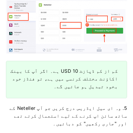
کم از کم ڈپازٹ 10 USD ہے۔ اگر آپ کا بینک
اکاؤنٹ مختلف کرنسی میں ہے، تو فنڈز خود
بخود تبدیل ہو جائیں گے۔
5. وہ ای میل ایڈریس درج کریں جو آپ Neteller کے
ساتھ سائن اپ کرنے کے لیے استعمال کرتے تھے
اور "جاری رکھیں" کو دبائیں۔