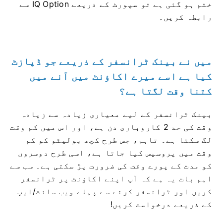
ختم ہو گئی ہے تو سپورٹ کے ذریعے IQ Option سے
رابطہ کریں۔
میں نے بینک ٹرانسفر کے ذریعے جو ڈپازٹ
کیا ہے اسے میرے اکاؤنٹ میں آنے میں
کتنا وقت لگتا ہے؟
بینک ٹرانسفر کے لیے معیاری زیادہ سے زیادہ
وقت کی حد 2 کاروباری دن ہے، اور اس میں کم وقت
لگ سکتا ہے۔ تاہم، جس طرح کچھ بولیٹو کو کم
وقت میں پروسیس کیا جاتا ہے، اسی طرح دوسروں
کو مدت کے پورے وقت کی ضرورت پڑ سکتی ہے۔ سب سے
اہم بات یہ ہے کہ آپ اپنے اکاؤنٹ پر ٹرانسفر
کریں اور ٹرانسفر کرنے سے پہلے ویب سائٹ/ایپ
کے ذریعے درخواست کریں!