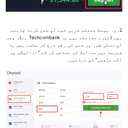
2. وہ بینک منتخب کریں جسے آپ جمع کرنا چاہتے
ہیں (میرے معاملے میں یہ Techcombank ہے)، پھر
آپ دستی طور پر جمع کی رقم درج کر سکتے ہیں یا
فہرست میں سے ایک کو منتخب کر کے "ادائیگی پر
آگے بڑھیں" کو دبائیں۔