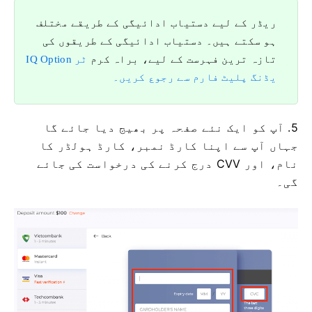
ریڈر کے لیے دستیاب ادائیگی کے طریقے مختلف
ہو سکتے ہیں۔ دستیاب ادائیگی کے طریقوں کی
تازہ ترین فہرست کے لیے، براہ کرم
IQ Option ٹر
یڈنگ پلیٹ فارم سے رجوع کریں۔
5. آپ کو ایک نئے صفحہ پر بھیج دیا جائے گا
جہاں آپ سے اپنا کارڈ نمبر، کارڈ ہولڈر کا
نام، اور CVV درج کرنے کی درخواست کی جائے
گی۔