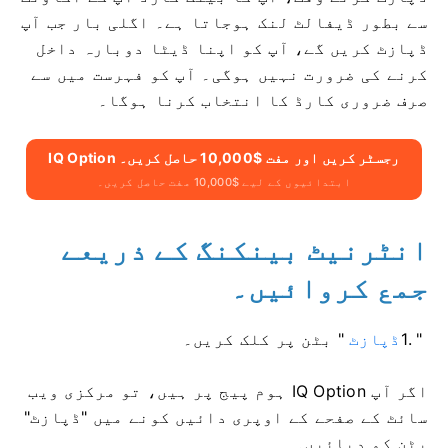
سے بطور ڈیفالٹ لنک ہوجاتا ہے۔ اگلی بار جب آپ
ڈپازٹ کریں گے، آپ کو اپنا ڈیٹا دوبارہ داخل
کرنے کی ضرورت نہیں ہوگی۔ آپ کو فہرست میں سے
صرف ضروری کارڈ کا انتخاب کرنا ہوگا۔
IQ Option رجسٹر کریں اور مفت $10,000 حاصل کریں۔
ابتدائیوں کے لیے $10,000 مفت حاصل کریں۔
انٹرنیٹ بینکنگ کے ذریعے
جمع کروائیں۔
1. "
ڈپازٹ
" بٹن پر کلک کریں۔
اگر آپ IQ Option ہوم پیج پر ہیں، تو مرکزی ویب
سائٹ کے صفحے کے اوپری دائیں کونے میں "ڈپازٹ"
بٹن کو دبائیں۔