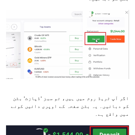
اگر آپ ٹریڈ روم میں ہیں، تو سبز 'ڈپازٹ' بٹن
کو دبائیں۔ یہ بٹن صفحہ کے اوپری دائیں کونے
میں واقع ہے۔