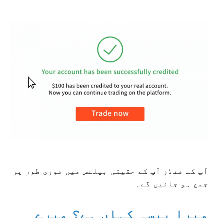
آپ کے فنڈز آپ کے حقیقی بیلنس میں فوری طور پر
جمع ہو جائیں گے۔
میرا پیسہ کہاں ہے؟ میرے