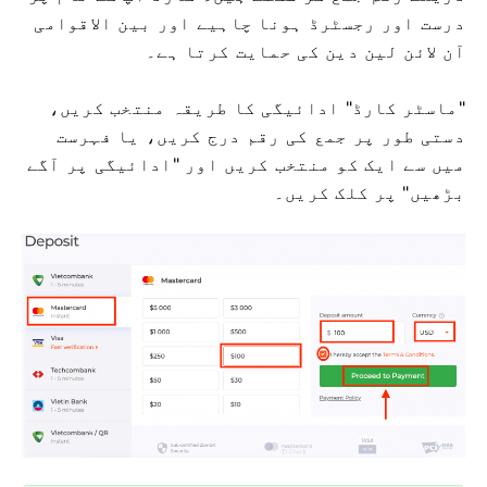
درست اور رجسٹرڈ ہونا چاہیے اور بین الاقوامی
آن لائن لین دین کی حمایت کرتا ہے۔
"ماسٹر کارڈ" ادائیگی کا طریقہ منتخب کریں،
دستی طور پر جمع کی رقم درج کریں، یا فہرست
میں سے ایک کو منتخب کریں اور "ادائیگی پر آگے
بڑھیں" پر کلک کریں۔