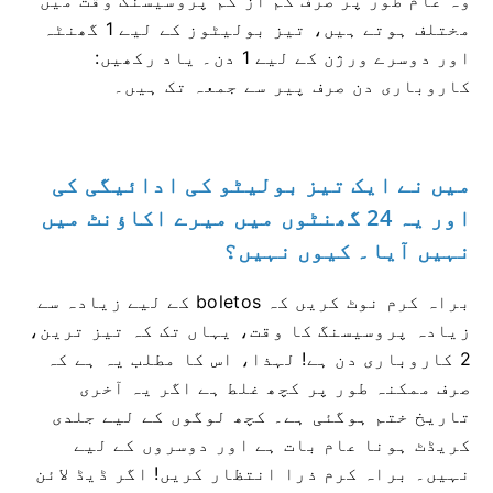
مختلف ہوتے ہیں، تیز بولیٹوز کے لیے 1 گھنٹہ
اور دوسرے ورژن کے لیے 1 دن۔ یاد رکھیں:
کاروباری دن صرف پیر سے جمعہ تک ہیں۔
میں نے ایک تیز بولیٹو کی ادائیگی کی
اور یہ 24 گھنٹوں میں میرے اکاؤنٹ میں
نہیں آیا۔ کیوں نہیں؟
براہ کرم نوٹ کریں کہ boletos کے لیے زیادہ سے
زیادہ پروسیسنگ کا وقت، یہاں تک کہ تیز ترین،
2 کاروباری دن ہے! لہذا، اس کا مطلب یہ ہے کہ
صرف ممکنہ طور پر کچھ غلط ہے اگر یہ آخری
تاریخ ختم ہوگئی ہے۔ کچھ لوگوں کے لیے جلدی
کریڈٹ ہونا عام بات ہے اور دوسروں کے لیے
نہیں۔ براہ کرم ذرا انتظار کریں! اگر ڈیڈ لائن