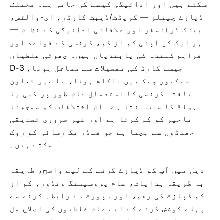
سکتے ہیں اور ادائیگی کیسے کی جاتی ہے۔ مختلف
ڈپازٹ چینلز — کریڈٹ/ڈیبٹ کارڈز، ای-والٹس،
بینک ٹرانسفر اور علاقائی ادائیگی کے نظام —
ہر ایک کی اپنی کم از کم، کرنسی کے قواعد اور
فراہم کنندہ کی پابندیاں ہیں۔ چھوٹی غلطیاں
جیسے کارڈ کی تفصیلات سے مماثل ہونا، 3‑D
سیکیور چیک میں ناکام ہونا، یا غیر تعاون
یافتہ کرنسی کا استعمال عام طور پر کمی یا
ہولڈ کا سبب بنتا ہے۔ ان اختلافات کو سمجھنا
تاخیر کو کم کرتا ہے اور غیر ضروری تصدیقی
جھنڈوں سے بچتا ہے جو فنڈز تک رسائی کو روک
سکتے ہیں۔
ذیل میں آپ کو ڈپازٹ کرنے کے لیے واضح، طریقہ
بہ طریقہ ہدایات، عام پروسیسنگ ونڈوز، کم از
کم ڈپازٹ کی رقم، اور سپورٹ سے رابطہ کرنے سے
پہلے کوشش کرنے کے لیے عام غلطیوں کی اصلاح مل