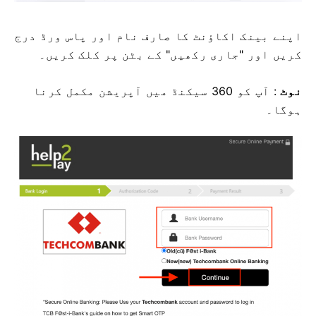
اپنے بینک اکاؤنٹ کا صارف نام اور پاس ورڈ درج
کریں اور "جاری رکھیں" کے بٹن پر کلک کریں۔
نوٹ
: آپ کو 360 سیکنڈ میں آپریشن مکمل کرنا
ہوگا۔