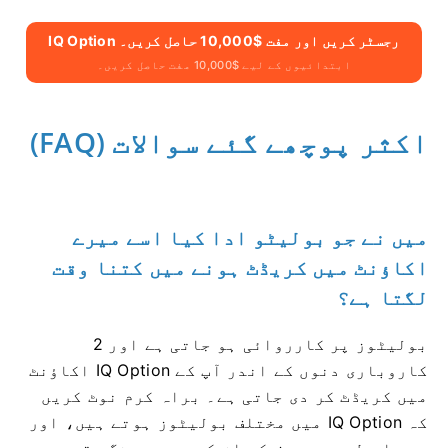
IQ Option رجسٹر کریں اور مفت $10,000 حاصل کریں۔
ابتدائیوں کے لیے $10,000 مفت حاصل کریں۔
اکثر پوچھے گئے سوالات (FAQ)
میں نے جو بولیٹو ادا کیا اسے میرے
اکاؤنٹ میں کریڈٹ ہونے میں کتنا وقت
لگتا ہے؟
بولیٹوز پر کارروائی ہو جاتی ہے اور 2
کاروباری دنوں کے اندر آپ کے IQ Option اکاؤنٹ
میں کریڈٹ کر دی جاتی ہے۔ براہ کرم نوٹ کریں
کہ IQ Option میں مختلف بولیٹوز ہوتے ہیں، اور
وہ عام طور پر صرف کم از کم پروسیسنگ وقت میں