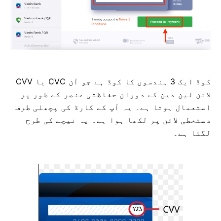
CVV یا СVС کوڈ ایک 3 ہندسوں کا کوڈ ہے جو آن
لائن لین دین کے دوران حفاظتی عنصر کے طور پر
استعمال ہوتا ہے۔ یہ آپ کے کارڈ کی پچھلی طرف
دستخطی لائن پر لکھا ہوا ہے۔ یہ نیچے کی طرح
لگتا ہے۔