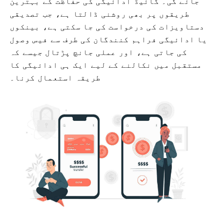
جائے گی۔ گائیڈ ادائیگی کی حفاظت کے بہترین
طریقوں پر بھی روشنی ڈالتا ہے، جب تصدیقی
دستاویزات کی درخواست کی جا سکتی ہے، بینکوں
یا ادائیگی فراہم کنندگان کی طرف سے فیس وصول
کی جاتی ہے، اور عملی جانچ پڑتال جیسے کہ
مستقبل میں نکالنے کے لیے ایک ہی ادائیگی کا
طریقہ استعمال کرنا۔