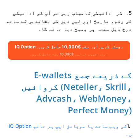
5. اگر ادائیگی کامیاب رہی تو آپ کو ادائیگی
کی رقم، تاریخ اور لین دین کی نشاندہی کے ساتھ
درج ذیل صفحہ پر بھیج دیا جائے گا۔
IQ Option رجسٹر کریں اور مفت $10,000 حاصل کریں۔
ابتدائیوں کے لیے $10,000 مفت حاصل کریں۔
E-wallets کے ذریعے جمع
کروائیں (Neteller، Skrill،
Advcash، WebMoney،
Perfect Money)
1.
IQ Option کی ویب سائٹ یا موبائل ایپ پر جائی
ں۔