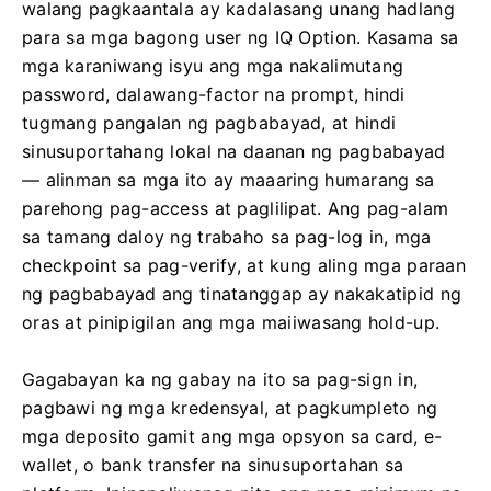
walang pagkaantala ay kadalasang unang hadlang
para sa mga bagong user ng IQ Option. Kasama sa
mga karaniwang isyu ang mga nakalimutang
password, dalawang-factor na prompt, hindi
tugmang pangalan ng pagbabayad, at hindi
sinusuportahang lokal na daanan ng pagbabayad
— alinman sa mga ito ay maaaring humarang sa
parehong pag-access at paglilipat. Ang pag-alam
sa tamang daloy ng trabaho sa pag-log in, mga
checkpoint sa pag-verify, at kung aling mga paraan
ng pagbabayad ang tinatanggap ay nakakatipid ng
oras at pinipigilan ang mga maiiwasang hold-up.
Gagabayan ka ng gabay na ito sa pag-sign in,
pagbawi ng mga kredensyal, at pagkumpleto ng
mga deposito gamit ang mga opsyon sa card, e-
wallet, o bank transfer na sinusuportahan sa