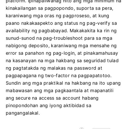
platform. Ipinapaliwanag nito ang mga minimum na
kinakailangan sa pagpopondo, suporta sa pera,
karaniwang mga oras ng pagproseso, at kung
paano nakakaapekto ang status ng pag-verify sa
availability ng pagbabayad. Makakakita ka rin ng
sunud-sunod na pag-troubleshoot para sa mga
nabigong deposito, karaniwang mga mensahe ng
error sa panahon ng pag-login, at pinakamahusay
na kasanayan na mga hakbang sa seguridad tulad
ng pagtatakda ng malakas na password at
pagpapagana ng two-factor na pagpapatotoo.
Sundin ang mga praktikal na hakbang na ito upang
mabawasan ang mga pagkaantala at mapanatili
ang secure na access sa account habang
pinopondohan ang iyong aktibidad sa
pangangalakal.