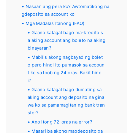
Nasaan ang pera ko? Awtomatikong na
gdeposito sa account ko
Mga Madalas Itanong (FAQ)
Gaano katagal bago ma-kredito s
a aking account ang boleto na aking
binayaran?
Mabilis akong nagbayad ng bolet
o pero hindi ito pumasok sa accoun
t ko sa loob ng 24 oras. Bakit hind
i?
Gaano katagal bago dumating sa
aking account ang deposito na gina
wa ko sa pamamagitan ng bank tran
sfer?
Ano itong 72-oras na error?
Maaari ba akong magdeposito ga