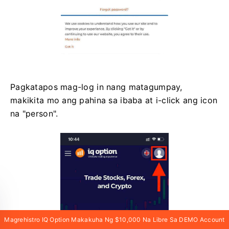
Pagkatapos mag-log in nang matagumpay,
makikita mo ang pahina sa ibaba at i-click ang icon
na "person".
Magrehistro IQ Option Makakuha Ng $10,000 Na Libre Sa DEMO Account