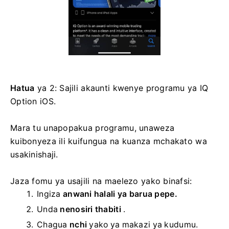
Hatua
ya 2: Sajili akaunti kwenye programu ya IQ
Option iOS.
Mara tu unapopakua programu, unaweza
kuibonyeza ili kuifungua na kuanza mchakato wa
usakinishaji.
Jaza fomu ya usajili na maelezo yako binafsi:
Ingiza
anwani halali ya barua pepe.
Unda
nenosiri thabiti
.
Chagua
nchi
yako ya makazi ya kudumu.