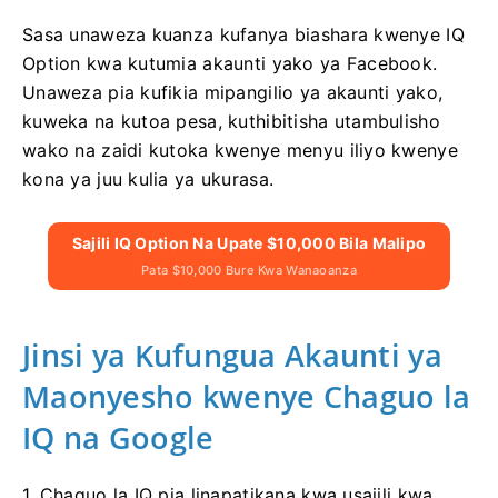
Sasa unaweza kuanza kufanya biashara kwenye IQ
Option kwa kutumia akaunti yako ya Facebook.
Unaweza pia kufikia mipangilio ya akaunti yako,
kuweka na kutoa pesa, kuthibitisha utambulisho
wako na zaidi kutoka kwenye menyu iliyo kwenye
kona ya juu kulia ya ukurasa.
Sajili IQ Option Na Upate $10,000 Bila Malipo
Pata $10,000 Bure Kwa Wanaoanza
Jinsi ya Kufungua Akaunti ya
Maonyesho kwenye Chaguo la
IQ na Google
1. Chaguo la IQ pia linapatikana kwa usajili kwa