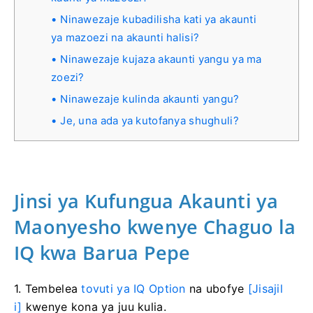
Ninawezaje kubadilisha kati ya akaunti
ya mazoezi na akaunti halisi?
Ninawezaje kujaza akaunti yangu ya ma
zoezi?
Ninawezaje kulinda akaunti yangu?
Je, una ada ya kutofanya shughuli?
Jinsi ya Kufungua Akaunti ya
Maonyesho kwenye Chaguo la
IQ kwa Barua Pepe
1. Tembelea
tovuti ya IQ Option
na ubofye
[Jisajil
i]
kwenye kona ya juu kulia.