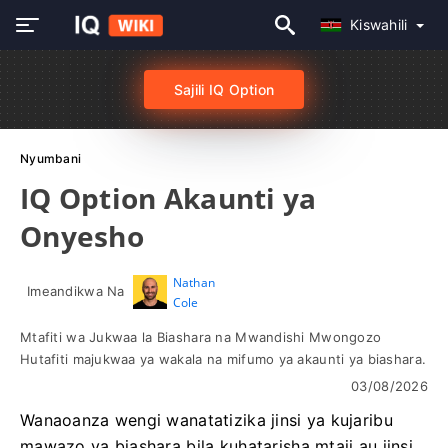
Kiswahili
Sajili IQ Option
Nyumbani
IQ Option Akaunti ya
Onyesho
Nathan
Imeandikwa Na
Cole
Mtafiti wa Jukwaa la Biashara na Mwandishi Mwongozo
Hutafiti majukwaa ya wakala na mifumo ya akaunti ya biashara.
03/08/2026
Wanaoanza wengi wanatatizika jinsi ya kujaribu
mawazo ya biashara bila kuhatarisha mtaji au jinsi