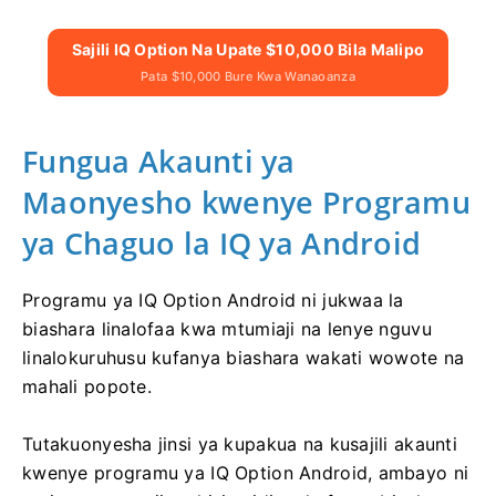
Sajili IQ Option Na Upate $10,000 Bila Malipo
Pata $10,000 Bure Kwa Wanaoanza
Fungua Akaunti ya
Maonyesho kwenye Programu
ya Chaguo la IQ ya Android
Programu ya IQ Option Android ni jukwaa la
biashara linalofaa kwa mtumiaji na lenye nguvu
linalokuruhusu kufanya biashara wakati wowote na
mahali popote.
Tutakuonyesha jinsi ya kupakua na kusajili akaunti
kwenye programu ya IQ Option Android, ambayo ni