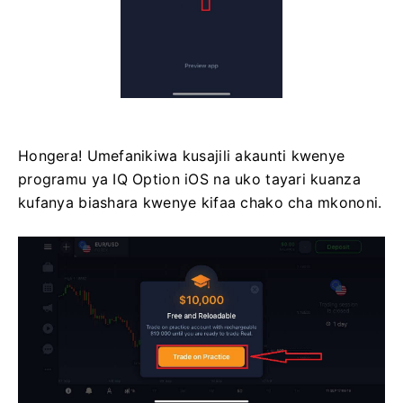
Hongera! Umefanikiwa kusajili akaunti kwenye
programu ya IQ Option iOS na uko tayari kuanza
kufanya biashara kwenye kifaa chako cha mkononi.