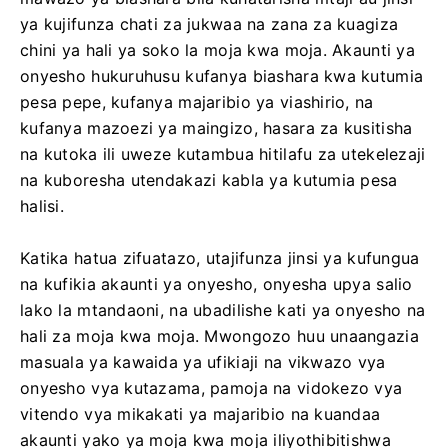
ya kujifunza chati za jukwaa na zana za kuagiza
chini ya hali ya soko la moja kwa moja. Akaunti ya
onyesho hukuruhusu kufanya biashara kwa kutumia
pesa pepe, kufanya majaribio ya viashirio, na
kufanya mazoezi ya maingizo, hasara za kusitisha
na kutoka ili uweze kutambua hitilafu za utekelezaji
na kuboresha utendakazi kabla ya kutumia pesa
halisi.
Katika hatua zifuatazo, utajifunza jinsi ya kufungua
na kufikia akaunti ya onyesho, onyesha upya salio
lako la mtandaoni, na ubadilishe kati ya onyesho na
hali za moja kwa moja. Mwongozo huu unaangazia
masuala ya kawaida ya ufikiaji na vikwazo vya
onyesho vya kutazama, pamoja na vidokezo vya
vitendo vya mikakati ya majaribio na kuandaa
akaunti yako ya moja kwa moja iliyothibitishwa