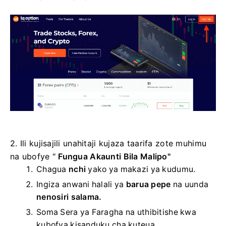
2. Ili kujisajili unahitaji kujaza taarifa zote muhimu
na ubofye "
Fungua Akaunti Bila Malipo"
Chagua
nchi
yako ya makazi ya kudumu.
Ingiza anwani halali ya
barua pepe
na uunda
nenosiri salama.
Soma Sera ya Faragha na uthibitishe kwa
kubofya kisanduku cha kuteua.