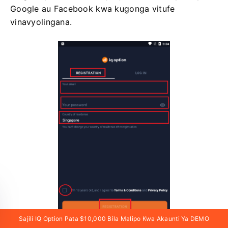
Google au Facebook kwa kugonga vitufe
vinavyolingana.
Sajili IQ Option Pata $10,000 Bila Malipo Kwa Akaunti Ya DEMO