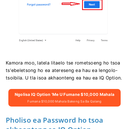
Kamora moo, latela litaelo tse rometsoeng ho tsoa
ts'ebeletsong ho ea atereseng ea hau ea lengolo-
tsoibila. U tla isoa akhaonteng ea hau ea IQ Option.
Ngolisa IQ Option 'me U Fumane $10,000 Mahala
Fumana $10,000 Mahala Bakeng Sa Ba Qalang
Pholiso ea Password ho tsoa