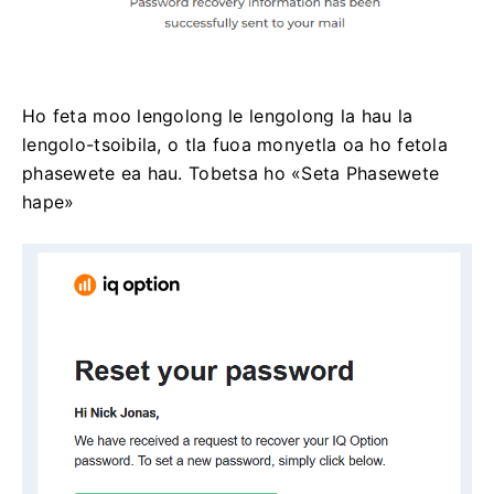
Ho feta moo lengolong le lengolong la hau la
lengolo-tsoibila, o tla fuoa monyetla oa ho fetola
phasewete ea hau. Tobetsa ho «Seta Phasewete
hape»