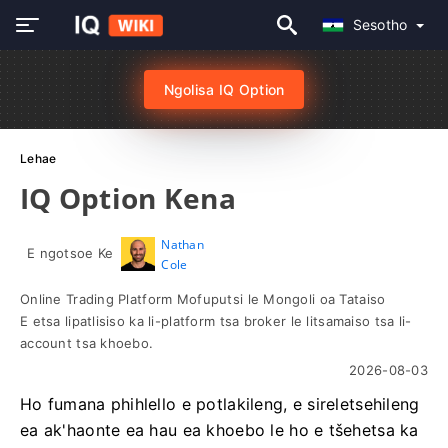
Sesotho
Ngolisa IQ Option
Lehae
IQ Option Kena
Nathan
E ngotsoe Ke
Cole
Online Trading Platform Mofuputsi le Mongoli oa Tataiso
E etsa lipatlisiso ka li-platform tsa broker le litsamaiso tsa li-
account tsa khoebo.
2026-08-03
Ho fumana phihlello e potlakileng, e sireletsehileng
ea ak'haonte ea hau ea khoebo le ho e tšehetsa ka