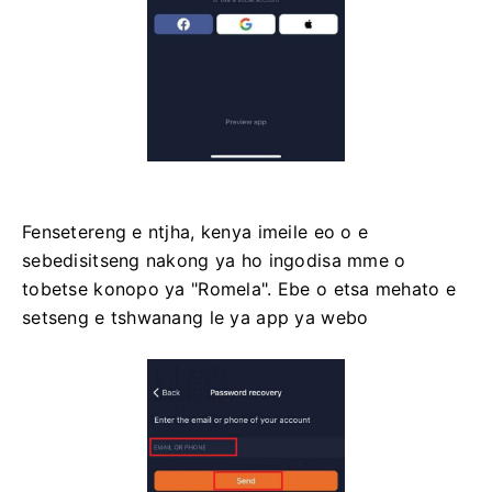
Fensetereng e ntjha, kenya imeile eo o e
sebedisitseng nakong ya ho ingodisa mme o
tobetse konopo ya "Romela". Ebe o etsa mehato e
setseng e tshwanang le ya app ya webo