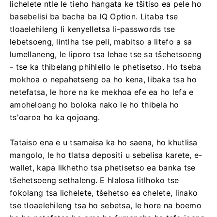
lichelete ntle le tieho hangata ke tšitiso ea pele ho
basebelisi ba bacha ba IQ Option. Litaba tse
tloaelehileng li kenyelletsa li-passwords tse
lebetsoeng, lintlha tse peli, mabitso a litefo a sa
lumellaneng, le liporo tsa lehae tse sa tšehetsoeng
- tse ka thibelang phihlello le phetisetso. Ho tseba
mokhoa o nepahetseng oa ho kena, libaka tsa ho
netefatsa, le hore na ke mekhoa efe ea ho lefa e
amoheloang ho boloka nako le ho thibela ho
ts'oaroa ho ka qojoang.
Tataiso ena e u tsamaisa ka ho saena, ho khutlisa
mangolo, le ho tlatsa depositi u sebelisa karete, e-
wallet, kapa likhetho tsa phetisetso ea banka tse
tšehetsoeng sethaleng. E hlalosa litlhoko tse
fokolang tsa lichelete, tšehetso ea chelete, linako
tse tloaelehileng tsa ho sebetsa, le hore na boemo