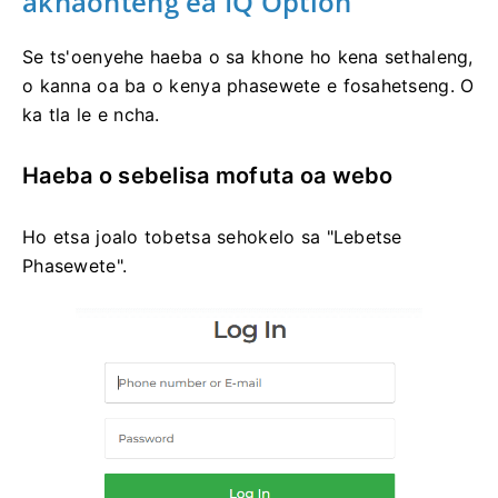
akhaonteng ea IQ Option
Se ts'oenyehe haeba o sa khone ho kena sethaleng,
o kanna oa ba o kenya phasewete e fosahetseng. O
ka tla le e ncha.
Haeba o sebelisa mofuta oa webo
Ho etsa joalo tobetsa sehokelo sa "Lebetse
Phasewete".