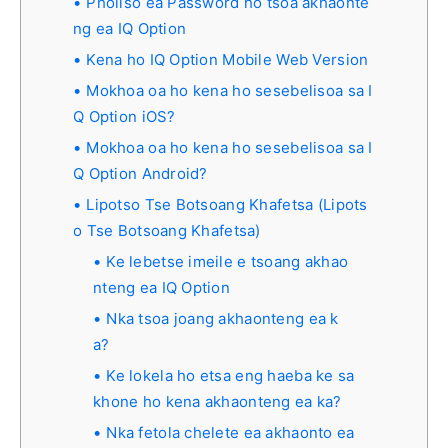
Pholiso ea Password ho tsoa akhaonte
ng ea IQ Option
Kena ho IQ Option Mobile Web Version
Mokhoa oa ho kena ho sesebelisoa sa I
Q Option iOS?
Mokhoa oa ho kena ho sesebelisoa sa I
Q Option Android?
Lipotso Tse Botsoang Khafetsa (Lipots
o Tse Botsoang Khafetsa)
Ke lebetse imeile e tsoang akhao
nteng ea IQ Option
Nka tsoa joang akhaonteng ea k
a?
Ke lokela ho etsa eng haeba ke sa
khone ho kena akhaonteng ea ka?
Nka fetola chelete ea akhaonto ea