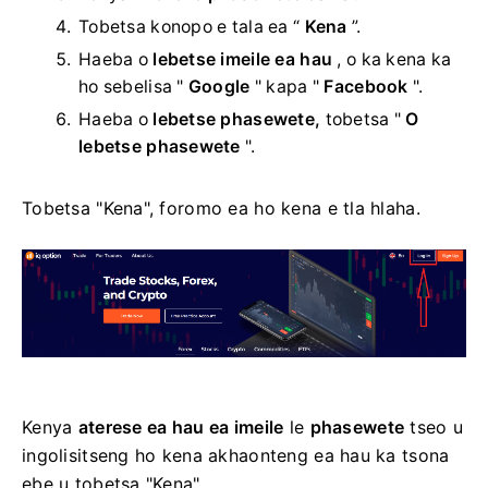
Tobetsa konopo e tala ea “
Kena
”.
Haeba o
lebetse imeile ea hau
, o ka kena ka
ho sebelisa "
Google
" kapa "
Facebook
".
Haeba o
lebetse phasewete,
tobetsa "
O
lebetse phasewete
".
Tobetsa "Kena", foromo ea ho kena e tla hlaha.
Kenya
aterese ea hau ea imeile
le
phasewete
tseo u
ingolisitseng ho kena akhaonteng ea hau ka tsona
ebe u tobetsa "Kena".