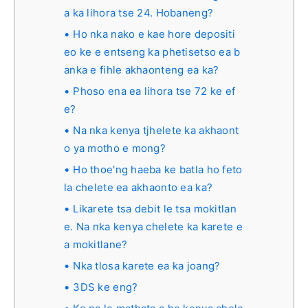
a ka lihora tse 24. Hobaneng?
Ho nka nako e kae hore depositi
eo ke e entseng ka phetisetso ea b
anka e fihle akhaonteng ea ka?
Phoso ena ea lihora tse 72 ke ef
e?
Na nka kenya tjhelete ka akhaont
o ya motho e mong?
Ho thoe'ng haeba ke batla ho feto
la chelete ea akhaonto ea ka?
Likarete tsa debit le tsa mokitlan
e. Na nka kenya chelete ka karete e
a mokitlane?
Nka tlosa karete ea ka joang?
3DS ke eng?