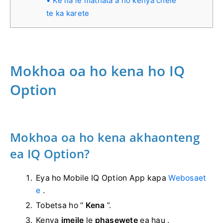
Ke na le mathata a ho kenya chele
te ka karete
Mokhoa oa ho kena ho IQ
Option
Mokhoa oa ho kena akhaonteng
ea IQ Option?
Eya ho Mobile IQ Option App kapa
Webosaet
e
.
Tobetsa ho “
Kena
”.
Kenya
imeile
le
phasewete
ea hau .