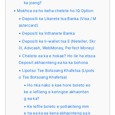
ka joang?
Mokhoa oa ho beha chelete ho IQ Option
Depositi ka Likarete tsa Banka (Visa / M
astercard)
Depositi ka Inthanete Banka
Depositi ka li-wallet tsa E (Neteller, Skr
ill, Advcash, WebMoney, Perfect Money)
Chelete ea ka e hokae? Ho ile ha etsoa
Deposit akhaonteng ea ka ka bohona
Lipotso Tse Botsoang Khafetsa (Lipots
o Tse Botsoang Khafetsa)
Ho nka nako e kae hore boleto eo
ke e lefileng e kenngoe akhaonten
g ea ka?
Ke lefile boleto e potlakileng mm
e ha ea ka ea kena akhaonteng ea k