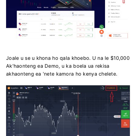
Joale u se u khona ho qala khoebo. U na le $10,000
Ak'haonteng ea Demo, u ka boela ua rekisa
akhaonteng ea 'nete kamora ho kenya chelete.