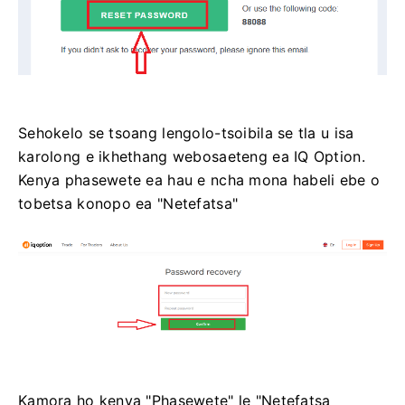
Sehokelo se tsoang lengolo-tsoibila se tla u isa
karolong e ikhethang webosaeteng ea IQ Option.
Kenya phasewete ea hau e ncha mona habeli ebe o
tobetsa konopo ea "Netefatsa"
Kamora ho kenya "Phasewete" le "Netefatsa