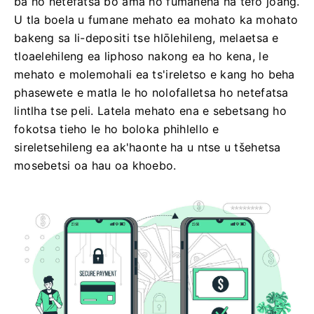
ba ho netefatsa bo ama ho fumaneha ha tefo joang.
U tla boela u fumane mehato ea mohato ka mohato
bakeng sa li-depositi tse hlōlehileng, melaetsa e
tloaelehileng ea liphoso nakong ea ho kena, le
mehato e molemohali ea ts'ireletso e kang ho beha
phasewete e matla le ho nolofalletsa ho netefatsa
lintlha tse peli. Latela mehato ena e sebetsang ho
fokotsa tieho le ho boloka phihlello e
sireletsehileng ea ak'haonte ha u ntse u tšehetsa
mosebetsi oa hau oa khoebo.