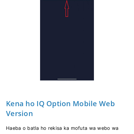
Kena ho IQ Option Mobile Web
Version
Haeba o batla ho rekisa ka mofuta wa webo wa