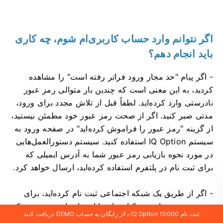
اگر نتوانم وارد حساب کاربری‌ام شوم، چه کاری
باید انجام دهم؟
- اگر پیام "حد مجاز ورود فراتر رفته است" را مشاهده
کردید، به این معنی است که چندین بار متوالی رمز عبور
نادرستی وارد کرده‌اید. لطفاً قبل از تلاش مجدد برای ورود،
مدتی صبر کنید. اگر از صحت رمز عبور خود مطمئن نیستید،
از گزینه "رمز عبور را فراموش کرده‌اید" در صفحه ورود به
سیستم IQ Option استفاده کنید. سیستم دستورالعمل‌هایی
در مورد نحوه بازیابی رمز عبور شما به آدرس ایمیلی که
برای ثبت نام در پلتفرم استفاده کرده‌اید، ارسال خواهد کرد.
- اگر از طریق یک شبکه اجتماعی ثبت نام کرده‌اید، برای
دسترسی به برنامه دسکتاپ باید با استفاده از نسخه وب یک
ثبت نام IQ Option 10000 دلار رایگان به حساب DEMO دریافت کنید
رمز عبور ایجاد کنید. می‌توانید با استفاده از گزینه "رمز عبور